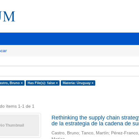
car
astro, Bruno ×
Has File(s): false ×
Materia: Uruguay ×
do ítems 1-1 de 1
Rethinking the supply chain strat
de la estrategia de la cadena de 
Castro, Bruno; Tanco, Martín; Pérez-Franco, R