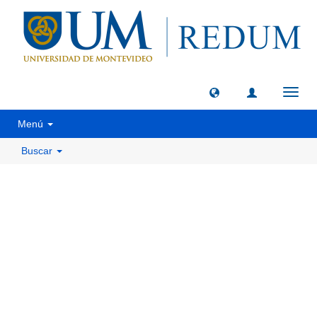
Camb
naveg
Menú
Buscar