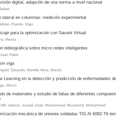
visión digital, adopción de una norma a nivel nacional
Rafael
n lateral en columnas: medición experimental
 Adrián; Puente, Iñigo
zaje para la optimización con Savant Virtual
io, Renzo
n bibliográfica sobre micro redes inteligentes
 Juan Pablo
sin viga
ngold, Eduardo; Marella Veira, Marzio
e Learning en la detección y predicción de enfermedades de
ega, Marco
o de materiales y estudio de fallas de diferentes compuesto
n
 Atif; Jadoon, Junaid; Uzair, Muhammad; Muzammil, Muhammad
erización mecánica de uniones soldadas TIG Al 6082-T6 tem