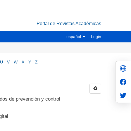
Portal de Revistas Académicas
español
Login
U
V
W
X
Y
Z
dos de prevención y control
ital