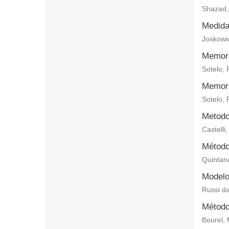
Shazad,
Medida
Joskowic
Memoria
Sotelo, 
Memori
Sotelo, 
Metodo
Castelli
Métodos
Quintan
Modelo
Russi d
Método
Bourel, 