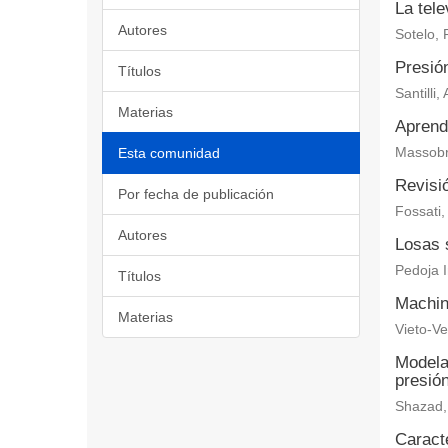
La tele
Autores
Sotelo, 
Presió
Títulos
Santilli,
Materias
Aprendi
Esta comunidad
Massobr
Revisió
Por fecha de publicación
Fossati,
Autores
Losas 
Pedoja I
Títulos
Machin
Materias
Vieto-V
Modelad
presió
Shazad,
Caract