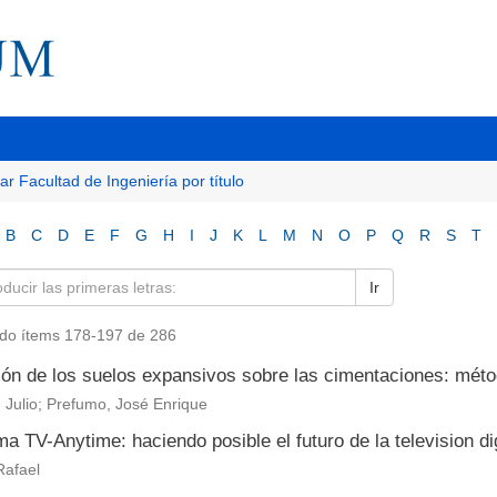
tar Facultad de Ingeniería por título
B
C
D
E
F
G
H
I
J
K
L
M
N
O
P
Q
R
S
T
Ir
do ítems 178-197 de 286
ión de los suelos expansivos sobre las cimentaciones: méto
 Julio; Prefumo, José Enrique
a TV-Anytime: haciendo posible el futuro de la television dig
Rafael