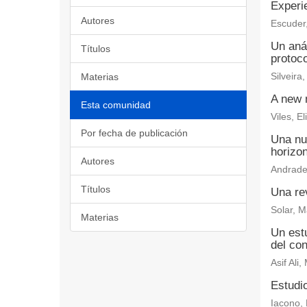
Experi
Autores
Escuder,
Un aná
Títulos
protoc
Materias
Silveira
A new m
Esta comunidad
Viles, E
Por fecha de publicación
Una nu
horizon
Autores
Andrade
Títulos
Una rev
Solar, M
Materias
Un estu
del con
Asif Al
Estudi
Iacono, 