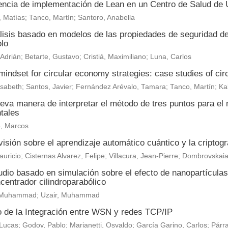
encia de implementación de Lean en un Centro de Salud de
 Matías; Tanco, Martín; Santoro, Anabella
lisis basado en modelos de las propiedades de seguridad d
olo
, Adrián; Betarte, Gustavo; Cristiá, Maximiliano; Luna, Carlos
indset for circular economy strategies: case studies of circu
lisabeth
;
Santos, Javier
;
Fernández Arévalo, Tamara
;
Tanco, Martín
;
Ka
eva manera de interpretar el método de tres puntos para el
tales
, Marcos
isión sobre el aprendizaje automático cuántico y la criptogr
auricio; Cisternas Alvarez, Felipe; Villacura, Jean-Pierre; Dombrovskai
dio basado en simulación sobre el efecto de nanopartículas
centrador cilindroparabólico
i, Muhammad; Uzair, Muhammad
o de la Integración entre WSN y redes TCP/IP
Lucas; Godoy, Pablo; Marianetti, Osvaldo; García Garino, Carlos; Párra