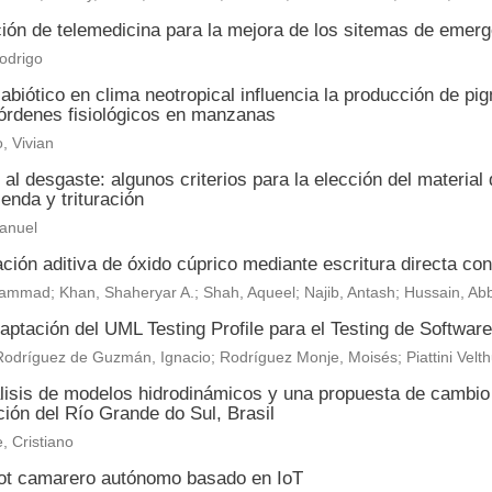
ión de telemedicina para la mejora de los sitemas de emerg
odrigo
abiótico en clima neotropical influencia la producción de p
órdenes fisiológicos en manzanas
, Vivian
al desgaste: algunos criterios para la elección del material
enda y trituración
anuel
ción aditiva de óxido cúprico mediante escritura directa con 
ammad; Khan, Shaheryar A.; Shah, Aqueel; Najib, Antash; Hussain, Ab
ptación del UML Testing Profile para el Testing de Softwar
odríguez de Guzmán, Ignacio; Rodríguez Monje, Moisés; Piattini Velt
lisis de modelos hidrodinámicos y una propuesta de cambio c
ión del Río Grande do Sul, Brasil
, Cristiano
ot camarero autónomo basado en IoT