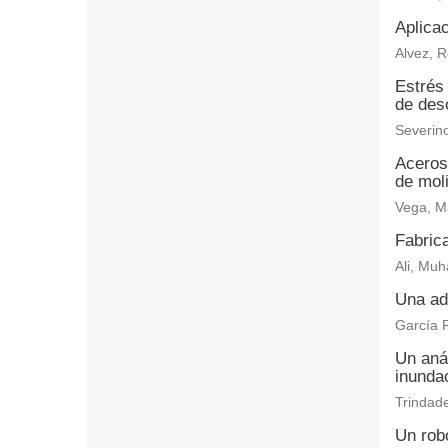
Aplicac
Alvez, R
Estrés 
de des
Severino
Aceros 
de moli
Vega, M
Fabrica
Ali, Muh
Una ada
García R
Un aná
inundac
Trindade
Un rob