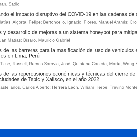
an, Sadiq
ando el impacto disruptivo del COVID-19 en las cadenas de 
Matías; Algorta, Felipe; Bertoncello, Ignacio; Flores, Manuel Aramis; Cr
s y desarrollo de mejoras a un sistema honeypot para mitig
Juan Matías; Bísaro, Mauricio Gabriel
s de las barreras para la masificación del uso de vehículos 
ros en Lima, Perú
 Ticse, Russell; Ramos Saravia, José; Quintana Caceda, María; Wong 
is de las repercusiones económicas y técnicas del cierre de
ciudades de Tepic y Xalisco, en el año 2022
astellanos, Carlos Alberto; Herrera León, William Herbe; Treviño Mo