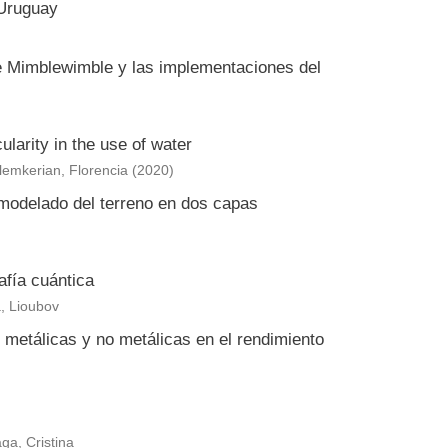
 Uruguay
e Mimblewimble y las implementaciones del
larity in the use of water
lemkerian, Florencia
(
2020
)
 modelado del terreno en dos capas
afía cuántica
a, Lioubov
 metálicas y no metálicas en el rendimiento
ga, Cristina