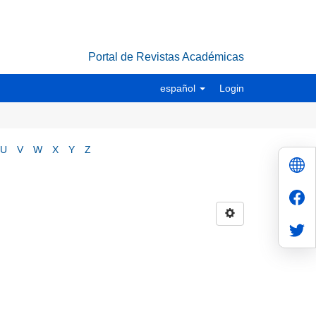
Portal de Revistas Académicas
español
Login
U
V
W
X
Y
Z