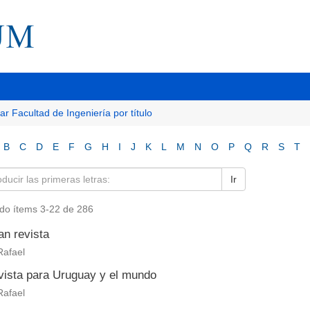
tar Facultad de Ingeniería por título
B
C
D
E
F
G
H
I
J
K
L
M
N
O
P
Q
R
S
T
Ir
do ítems 3-22 de 286
an revista
Rafael
vista para Uruguay y el mundo
Rafael