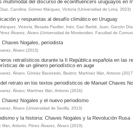
is multimodal del discurso de ecoinfluencers uruguayos en 
Díaz, Carolina
;
Gómez Márquez, Victoria
(
Universidad de Lima
,
2023
)
cación y respuestas al desafío climático en Uruguay
árquez, Victoria
;
Besada Paullier, Inés
;
Gari Barbé, Juan
;
Garzón Díaz
Pérez Álvarez, Álvaro
(
Universidad de Montevideo. Facultad de Comun
 Chaves Nogales, periodista
varez, Álvaro
(
2013
)
eros retratísticos durante la II República española en las 
rísticas de un género periodístico en auge
varez, Álvaro
;
Gómez Baceiredo, Beatriz
;
Martínez Illán, Antonio
(
2017
 del retrato en los textos periodísticos de Manuel Chaves N
varez, Álvaro
;
Martínez Illán, Antonio
(
2016
)
 Chavez Nogales y el nuevo periodismo
varez, Álvaro
(
Universidad de Sevilla
,
2013
)
iodismo y la historia: Chaves Nogales y la Revolución Rusa
 Illán, Antonio
;
Pérez Álvarez, Álvaro
(
2019
)