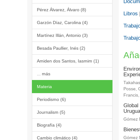
Docume
Pérez Álvarez, Álvaro (8)
Libros
Garzón Díaz, Carolina (4)
Trabajo
Martínez Illán, Antonio (3)
Trabajo
Besada Paullier, Inés (2)
Aña
Amiden dos Santos, Iasmim (1)
Enviro
... más
Experi
Takahas
Materia
Posse, C
Francis
Periodismo (6)
Global 
Urugu
Journalism (5)
Gómez M
Biografía (4)
Bienes
Cambio climático (4)
Gómez M