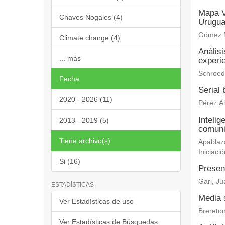
Mapa V
Chaves Nogales (4)
Urugu
Gómez M
Climate change (4)
Análisi
... más
experi
Schroede
Fecha
Serial
2020 - 2026 (11)
Pérez Ál
Intelig
2013 - 2019 (5)
comuni
Tiene archivo(s)
Apablaza
Iniciació
Si (16)
Presenc
Gari, J
ESTADÍSTICAS
Media s
Ver Estadísticas de uso
Brereton
Ver Estadísticas de Búsquedas