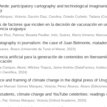
erde: participatory cartography and technological imaginar
ay
árquez, Victoria
;
Garzón Díaz, Carolina
;
Oviedo Curbelo, Tatiana
(
Cog
s de factores que inciden en la decisión de vacunación en un
encia uruguaya
r Rius, Patricia
;
Besada Paullier, Inés
;
Suárez, María Gimena
;
Mancue
 biography in journalism: the case of Juan Belmonte, matad
varez, Álvaro
(
Université de Tunis el Manar
,
2023
)
encia artificial para la generación de contenidos en Iberoam
cación
-Campos, Alexis; Wilches Tinjacá, Jaime Andrés
(
DataFactory, Institu
n Científica
,
2024
)
e and framing of climate change in the digital press of Uru
uan Manuel
;
Gómez Márquez, Victoria
;
Pérez Álvarez, Álvaro
(
Edicione
tudents, climate change and YouTube celebrities: readings o
, Pat
;
Gómez Márquez, Victoria
(
Oxford Academic
,
2020
)