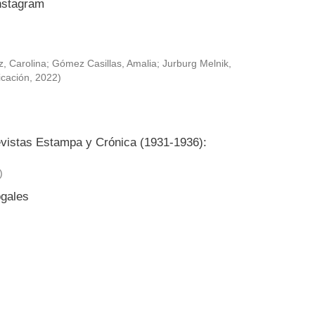
Instagram
, Carolina
;
Gómez Casillas, Amalia
;
Jurburg Melnik,
icación
,
2022
)
revistas Estampa y Crónica (1931-1936):
)
ogales