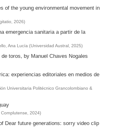
ies of the young environmental movement in
itatio
,
2026
)
a emergencia sanitaria a partir de la
llo, Ana Lucía
(
Universidad Austral
,
2025
)
or de toros, by Manuel Chaves Nogales
érica: experiencias editoriales en medios de
ción Universitaria Politécnico Grancolombiano &
guay
s Complutense
,
2024
)
f Dear future generations: sorry video clip