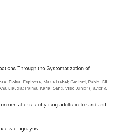
ctions Through the Systematization of
ose, Eloisa
;
Espinoza, María Isabel
;
Gavirati, Pablo
;
Gil
Ana Claudia
;
Palma, Karla
;
Santi, Vilso Junior
(
Taylor &
ronmental crisis of young adults in Ireland and
encers uruguayos