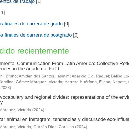
ntos de trabajo
[1]
[1]
s finales de carrera de grado
[0]
s finales de carrera de postgrado
[0]
dido recientemente
nmental Communication From Latin America: Collective Refle
ences in the Academic Field
hi, Bruno
;
Amiden dos Santos, Iasmim
;
Aparicio Cid, Raquel
;
Beling Lo
arolina
;
Gómez Márquez, Victoria
;
Herrera Huérfano, Eliana
;
Nepote, 
,
2026
)
vocabulary and regional divides: representations of the envi
ay
árquez, Victoria
(
2024
)
tar animal en Instagram: tendencias y discursode eco-influ
árquez, Victoria
;
Garzón Díaz, Carolina
(
2024
)