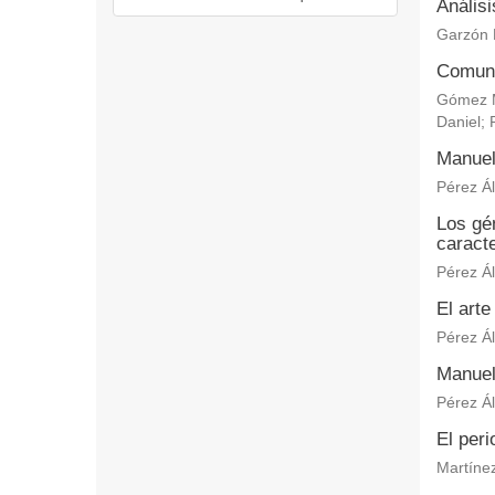
Anális
Garzón 
Comuni
Gómez M
Daniel
;
Manuel
Pérez Ál
Los gén
caracte
Pérez Ál
El arte
Pérez Ál
Manuel
Pérez Ál
El per
Martínez