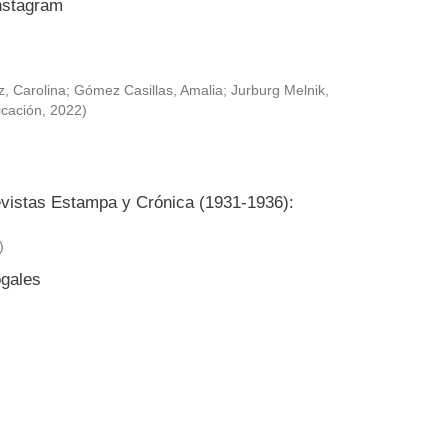
Instagram
, Carolina
;
Gómez Casillas, Amalia
;
Jurburg Melnik,
icación
,
2022
)
revistas Estampa y Crónica (1931-1936):
)
ogales