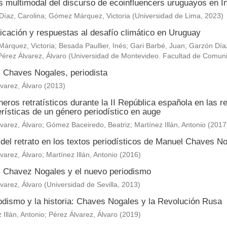
is multimodal del discurso de ecoinfluencers uruguayos en 
Díaz, Carolina
;
Gómez Márquez, Victoria
(
Universidad de Lima
,
2023
)
cación y respuestas al desafío climático en Uruguay
árquez, Victoria
;
Besada Paullier, Inés
;
Gari Barbé, Juan
;
Garzón Díaz
Pérez Álvarez, Álvaro
(
Universidad de Montevideo. Facultad de Comun
 Chaves Nogales, periodista
varez, Álvaro
(
2013
)
eros retratísticos durante la II República española en las 
rísticas de un género periodístico en auge
varez, Álvaro
;
Gómez Baceiredo, Beatriz
;
Martínez Illán, Antonio
(
2017
 del retrato en los textos periodísticos de Manuel Chaves N
varez, Álvaro
;
Martínez Illán, Antonio
(
2016
)
 Chavez Nogales y el nuevo periodismo
varez, Álvaro
(
Universidad de Sevilla
,
2013
)
iodismo y la historia: Chaves Nogales y la Revolución Rusa
 Illán, Antonio
;
Pérez Álvarez, Álvaro
(
2019
)