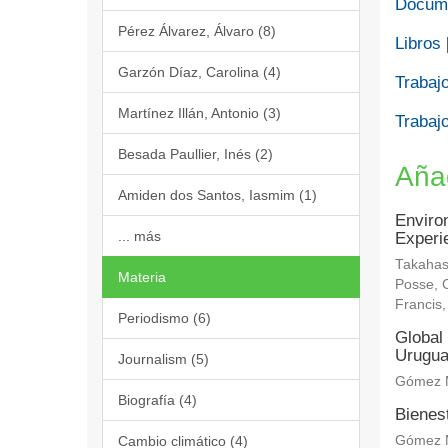
Docume
Pérez Álvarez, Álvaro (8)
Libros
Garzón Díaz, Carolina (4)
Trabajo
Martínez Illán, Antonio (3)
Trabajo
Besada Paullier, Inés (2)
Aña
Amiden dos Santos, Iasmim (1)
Enviro
... más
Experi
Takahas
Materia
Posse, C
Francis
Periodismo (6)
Global 
Urugu
Journalism (5)
Gómez M
Biografía (4)
Bienes
Cambio climático (4)
Gómez M