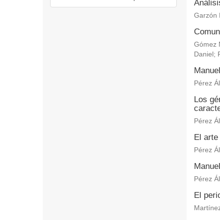
Anális
Garzón 
Comuni
Gómez M
Daniel
;
Manuel
Pérez Ál
Los gén
caracte
Pérez Ál
El arte
Pérez Ál
Manuel
Pérez Ál
El per
Martínez