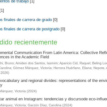
ntos de trabajo
[1]
[1]
s finales de carrera de grado
[0]
s finales de carrera de postgrado
[0]
dido recientemente
nmental Communication From Latin America: Collective Refle
ences in the Academic Field
hi, Bruno
;
Amiden dos Santos, Iasmim
;
Aparicio Cid, Raquel
;
Beling Lo
arolina
;
Gómez Márquez, Victoria
;
Herrera Huérfano, Eliana
;
Nepote, 
,
2026
)
vocabulary and regional divides: representations of the envi
ay
árquez, Victoria
(
2024
)
tar animal en Instagram: tendencias y discursode eco-influ
árquez, Victoria
;
Garzón Díaz, Carolina
(
2024
)