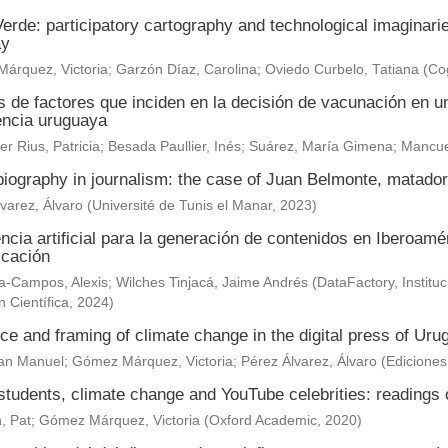
erde: participatory cartography and technological imaginar
ay
árquez, Victoria
;
Garzón Díaz, Carolina
;
Oviedo Curbelo, Tatiana
(
Cog
s de factores que inciden en la decisión de vacunación en un
encia uruguaya
r Rius, Patricia
;
Besada Paullier, Inés
;
Suárez, María Gimena
;
Mancue
 biography in journalism: the case of Juan Belmonte, matad
varez, Álvaro
(
Université de Tunis el Manar
,
2023
)
encia artificial para la generación de contenidos en Iberoam
cación
-Campos, Alexis; Wilches Tinjacá, Jaime Andrés
(
DataFactory, Institu
n Científica
,
2024
)
e and framing of climate change in the digital press of Uru
uan Manuel
;
Gómez Márquez, Victoria
;
Pérez Álvarez, Álvaro
(
Edicione
tudents, climate change and YouTube celebrities: readings o
, Pat
;
Gómez Márquez, Victoria
(
Oxford Academic
,
2020
)