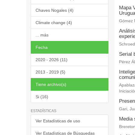
Mapa V
Chaves Nogales (4)
Urugu
Gómez M
Climate change (4)
Análisi
... más
experi
Schroede
Fecha
Serial
2020 - 2026 (11)
Pérez Ál
Intelig
2013 - 2019 (5)
comuni
Tiene archivo(s)
Apablaza
Iniciació
Si (16)
Presenc
Gari, J
ESTADÍSTICAS
Media s
Ver Estadísticas de uso
Brereton
Ver Estadísticas de Búsquedas