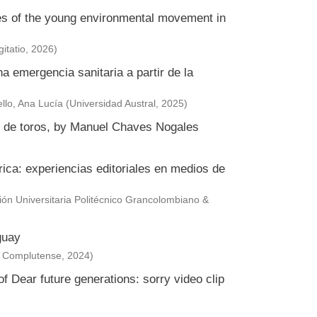
ies of the young environmental movement in
itatio
,
2026
)
a emergencia sanitaria a partir de la
llo, Ana Lucía
(
Universidad Austral
,
2025
)
or de toros, by Manuel Chaves Nogales
érica: experiencias editoriales en medios de
ción Universitaria Politécnico Grancolombiano &
guay
s Complutense
,
2024
)
f Dear future generations: sorry video clip