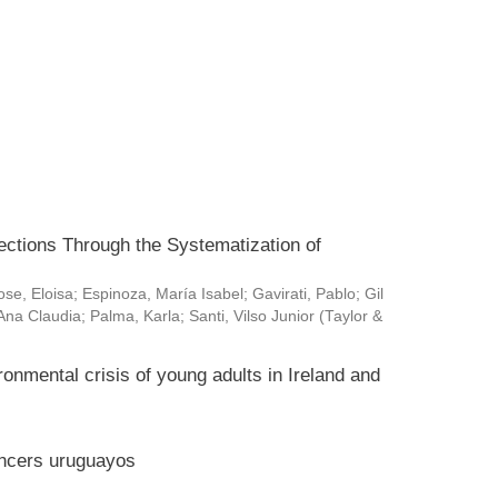
ctions Through the Systematization of
ose, Eloisa
;
Espinoza, María Isabel
;
Gavirati, Pablo
;
Gil
Ana Claudia
;
Palma, Karla
;
Santi, Vilso Junior
(
Taylor &
ronmental crisis of young adults in Ireland and
encers uruguayos