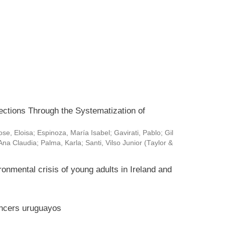
ctions Through the Systematization of
ose, Eloisa
;
Espinoza, María Isabel
;
Gavirati, Pablo
;
Gil
Ana Claudia
;
Palma, Karla
;
Santi, Vilso Junior
(
Taylor &
ronmental crisis of young adults in Ireland and
encers uruguayos