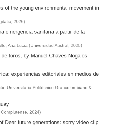
ies of the young environmental movement in
itatio
,
2026
)
a emergencia sanitaria a partir de la
llo, Ana Lucía
(
Universidad Austral
,
2025
)
or de toros, by Manuel Chaves Nogales
érica: experiencias editoriales en medios de
ción Universitaria Politécnico Grancolombiano &
guay
s Complutense
,
2024
)
f Dear future generations: sorry video clip