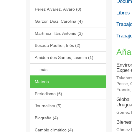
Docume
Pérez Álvarez, Álvaro (8)
Libros
Garzón Díaz, Carolina (4)
Trabajo
Martínez Illán, Antonio (3)
Trabajo
Besada Paullier, Inés (2)
Aña
Amiden dos Santos, Iasmim (1)
Enviro
... más
Experi
Takahas
Materia
Posse, C
Francis
Periodismo (6)
Global 
Urugu
Journalism (5)
Gómez M
Biografía (4)
Bienes
Cambio climático (4)
Gómez M