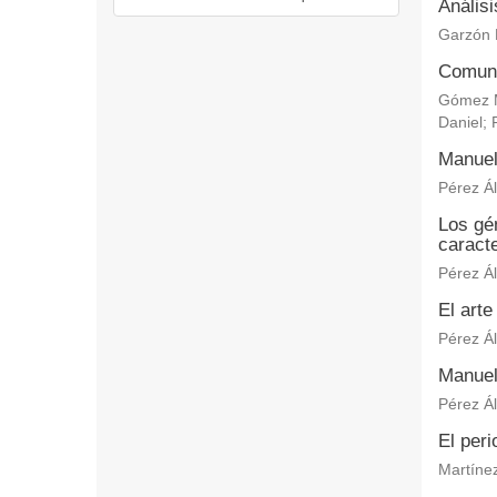
Anális
Garzón 
Comuni
Gómez M
Daniel
;
Manuel
Pérez Ál
Los gén
caracte
Pérez Ál
El arte
Pérez Ál
Manuel
Pérez Ál
El per
Martínez