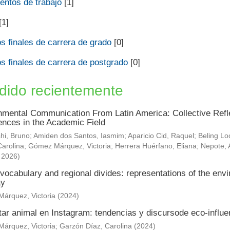
ntos de trabajo
[1]
[1]
s finales de carrera de grado
[0]
s finales de carrera de postgrado
[0]
dido recientemente
nmental Communication From Latin America: Collective Refle
ences in the Academic Field
hi, Bruno
;
Amiden dos Santos, Iasmim
;
Aparicio Cid, Raquel
;
Beling Lo
arolina
;
Gómez Márquez, Victoria
;
Herrera Huérfano, Eliana
;
Nepote, 
,
2026
)
vocabulary and regional divides: representations of the envi
ay
árquez, Victoria
(
2024
)
tar animal en Instagram: tendencias y discursode eco-influ
árquez, Victoria
;
Garzón Díaz, Carolina
(
2024
)