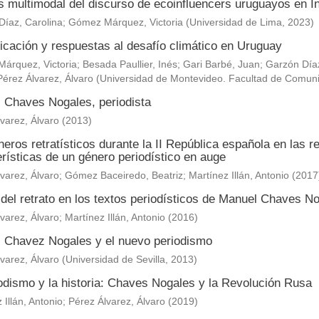
is multimodal del discurso de ecoinfluencers uruguayos en 
Díaz, Carolina
;
Gómez Márquez, Victoria
(
Universidad de Lima
,
2023
)
cación y respuestas al desafío climático en Uruguay
árquez, Victoria
;
Besada Paullier, Inés
;
Gari Barbé, Juan
;
Garzón Díaz
Pérez Álvarez, Álvaro
(
Universidad de Montevideo. Facultad de Comun
 Chaves Nogales, periodista
varez, Álvaro
(
2013
)
eros retratísticos durante la II República española en las 
rísticas de un género periodístico en auge
varez, Álvaro
;
Gómez Baceiredo, Beatriz
;
Martínez Illán, Antonio
(
2017
 del retrato en los textos periodísticos de Manuel Chaves N
varez, Álvaro
;
Martínez Illán, Antonio
(
2016
)
 Chavez Nogales y el nuevo periodismo
varez, Álvaro
(
Universidad de Sevilla
,
2013
)
iodismo y la historia: Chaves Nogales y la Revolución Rusa
 Illán, Antonio
;
Pérez Álvarez, Álvaro
(
2019
)