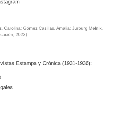
Instagram
, Carolina
;
Gómez Casillas, Amalia
;
Jurburg Melnik,
icación
,
2022
)
revistas Estampa y Crónica (1931-1936):
)
ogales