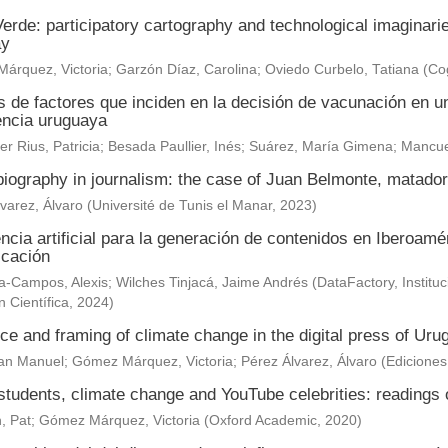
erde: participatory cartography and technological imaginar
ay
árquez, Victoria
;
Garzón Díaz, Carolina
;
Oviedo Curbelo, Tatiana
(
Cog
s de factores que inciden en la decisión de vacunación en un
encia uruguaya
r Rius, Patricia
;
Besada Paullier, Inés
;
Suárez, María Gimena
;
Mancue
 biography in journalism: the case of Juan Belmonte, matad
varez, Álvaro
(
Université de Tunis el Manar
,
2023
)
encia artificial para la generación de contenidos en Iberoam
cación
-Campos, Alexis; Wilches Tinjacá, Jaime Andrés
(
DataFactory, Institu
n Científica
,
2024
)
e and framing of climate change in the digital press of Uru
uan Manuel
;
Gómez Márquez, Victoria
;
Pérez Álvarez, Álvaro
(
Edicione
tudents, climate change and YouTube celebrities: readings o
, Pat
;
Gómez Márquez, Victoria
(
Oxford Academic
,
2020
)