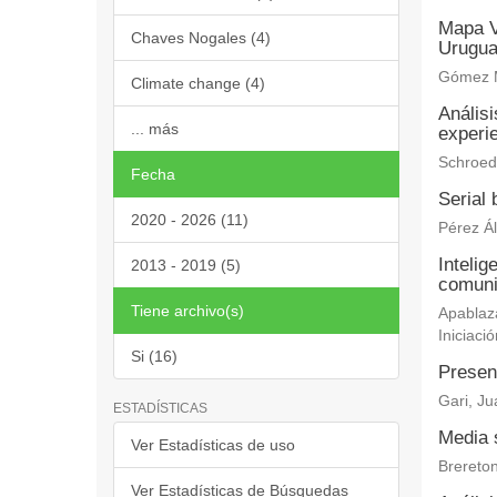
Mapa V
Chaves Nogales (4)
Urugu
Gómez M
Climate change (4)
Análisi
... más
experi
Schroede
Fecha
Serial
2020 - 2026 (11)
Pérez Ál
Intelig
2013 - 2019 (5)
comuni
Tiene archivo(s)
Apablaza
Iniciació
Si (16)
Presenc
Gari, J
ESTADÍSTICAS
Media s
Ver Estadísticas de uso
Brereton
Ver Estadísticas de Búsquedas