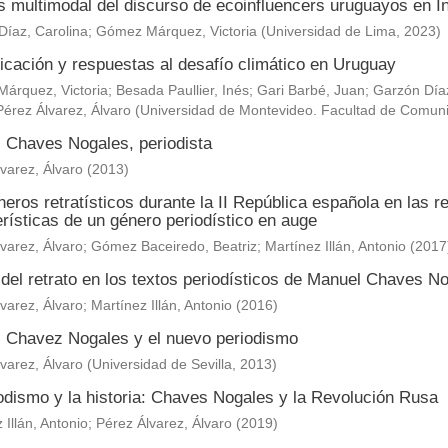
is multimodal del discurso de ecoinfluencers uruguayos en 
Díaz, Carolina
;
Gómez Márquez, Victoria
(
Universidad de Lima
,
2023
)
cación y respuestas al desafío climático en Uruguay
árquez, Victoria
;
Besada Paullier, Inés
;
Gari Barbé, Juan
;
Garzón Díaz
Pérez Álvarez, Álvaro
(
Universidad de Montevideo. Facultad de Comun
 Chaves Nogales, periodista
varez, Álvaro
(
2013
)
eros retratísticos durante la II República española en las 
rísticas de un género periodístico en auge
varez, Álvaro
;
Gómez Baceiredo, Beatriz
;
Martínez Illán, Antonio
(
2017
 del retrato en los textos periodísticos de Manuel Chaves N
varez, Álvaro
;
Martínez Illán, Antonio
(
2016
)
 Chavez Nogales y el nuevo periodismo
varez, Álvaro
(
Universidad de Sevilla
,
2013
)
iodismo y la historia: Chaves Nogales y la Revolución Rusa
 Illán, Antonio
;
Pérez Álvarez, Álvaro
(
2019
)