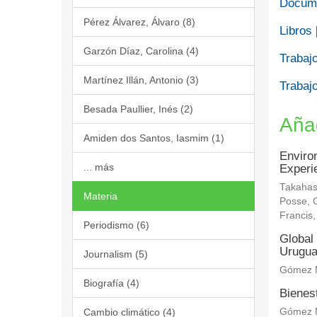
Docume
Pérez Álvarez, Álvaro (8)
Libros
Garzón Díaz, Carolina (4)
Trabajo
Martínez Illán, Antonio (3)
Trabajo
Besada Paullier, Inés (2)
Aña
Amiden dos Santos, Iasmim (1)
Enviro
... más
Experi
Takahas
Materia
Posse, C
Francis
Periodismo (6)
Global 
Urugu
Journalism (5)
Gómez M
Biografía (4)
Bienes
Cambio climático (4)
Gómez M