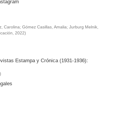
Instagram
, Carolina
;
Gómez Casillas, Amalia
;
Jurburg Melnik,
icación
,
2022
)
revistas Estampa y Crónica (1931-1936):
)
ogales