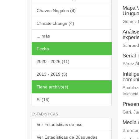
Mapa V
Chaves Nogales (4)
Urugu
Gómez M
Climate change (4)
Análisi
... más
experi
Schroede
Fecha
Serial
2020 - 2026 (11)
Pérez Ál
Intelig
2013 - 2019 (5)
comuni
Tiene archivo(s)
Apablaza
Iniciació
Si (16)
Presenc
Gari, J
ESTADÍSTICAS
Media s
Ver Estadísticas de uso
Brereton
Ver Estadísticas de Búsquedas