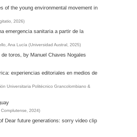
ies of the young environmental movement in
itatio
,
2026
)
a emergencia sanitaria a partir de la
llo, Ana Lucía
(
Universidad Austral
,
2025
)
or de toros, by Manuel Chaves Nogales
érica: experiencias editoriales en medios de
ción Universitaria Politécnico Grancolombiano &
guay
s Complutense
,
2024
)
f Dear future generations: sorry video clip