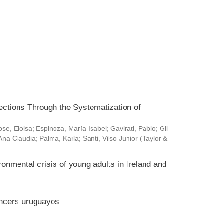
ctions Through the Systematization of
ose, Eloisa
;
Espinoza, María Isabel
;
Gavirati, Pablo
;
Gil
Ana Claudia
;
Palma, Karla
;
Santi, Vilso Junior
(
Taylor &
ronmental crisis of young adults in Ireland and
encers uruguayos