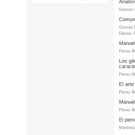
Anális
Garzón 
Comuni
Gómez M
Daniel
;
Manuel
Pérez Ál
Los gén
caracte
Pérez Ál
El arte
Pérez Ál
Manuel
Pérez Ál
El per
Martínez