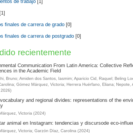
ntos de trabajo
[1]
[1]
s finales de carrera de grado
[0]
s finales de carrera de postgrado
[0]
dido recientemente
nmental Communication From Latin America: Collective Refle
ences in the Academic Field
hi, Bruno
;
Amiden dos Santos, Iasmim
;
Aparicio Cid, Raquel
;
Beling Lo
arolina
;
Gómez Márquez, Victoria
;
Herrera Huérfano, Eliana
;
Nepote, 
,
2026
)
vocabulary and regional divides: representations of the envi
ay
árquez, Victoria
(
2024
)
tar animal en Instagram: tendencias y discursode eco-influ
árquez, Victoria
;
Garzón Díaz, Carolina
(
2024
)