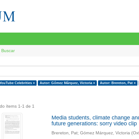
Buscar
 YouTube Celebrities ×
Autor: Gómez Márquez, Victoria ×
Autor: Brereton, Pat ×
do ítems 1-1 de 1
Media students, climate change and
future generations: sorry video clip
Brereton, Pat
;
Gómez Márquez, Victoria
(
Ox