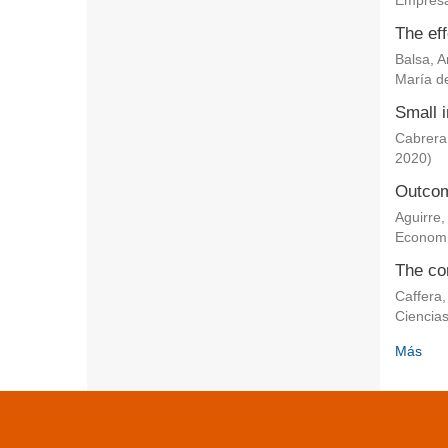
Empresa
The eff
Balsa, 
María de
Small i
Cabrera
2020
)
Outcom
Aguirre,
Econom
The co
Caffera,
Ciencia
Más