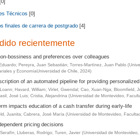
[0]
es Técnicos
[0]
s finales de carrera de postgrado
[4]
dido recientemente
non-bossiness and preferences over colleagues
Eduardo
;
Pereyra, Juan Sebastián
;
Torres-Martínez, Juan Pablo
(
Unive
riales y EconomíaUniversidad de Chile
,
2024
)
scription of an automated pipeline for providing personaliz
 Loann
;
Havard, William
;
Virlet, Gwendal
;
Cao, Xuan-Nga
;
Bloomfield, J
asil, José Luis
;
Cristia, Alejandrina
(
Universidad de Montevideo, Facult
rm impacts education of a cash transfer during early-life
ld, Juanita
;
Cabrera, José María
(
Universidad de Montevideo, Faculta
dependent pricing decisions
Serafín
;
Lluberas, Rodrigo
;
Turen, Javier
(
Universidad de Montevideo,