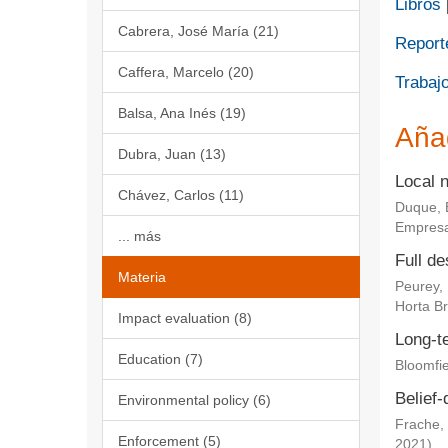
Libros
Cabrera, José María (21)
Report
Caffera, Marcelo (20)
Trabajo
Balsa, Ana Inés (19)
Aña
Dubra, Juan (13)
Local 
Chávez, Carlos (11)
Duque, 
Empresa
... más
Full de
Materia
Peurey,
Horta Br
Impact evaluation (8)
Long-te
Education (7)
Bloomfie
Belief-
Environmental policy (6)
Frache, 
Enforcement (5)
2021
)