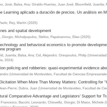
o, José
;
Balsa, Ana
;
Giraldo-Huertas, Juan José
;
Bloomfield, Juanita
;
e Learning aplicado a duración de precios. Un análisis en M
Paolo
;
Rey, Martín
(
2025
)
nes and spatial development
, Giorgio
;
Michalpopulos, Stelios
;
Papaioannou, Elias
(
2025
)
technology and behavioral economics to promote development 
one program
ld, Juanita
;
Balsa, Ana
;
Cid, Alejandro
;
Oreopoulos, Philip
(
Universidad
ía
,
2024
)
ion policing and robberies: quasi-experimental evidence abo
jandro
(
Universidad de Montevideo, Facultad de Ciencias Empresarial
Elicitation When More Than Money Matters: Controlling for “
Jean-Pierre
;
Dubra, Juan
(
Universidad de Montevideo, Facultad de Ci
ltural Comparative Advantage and Legislators' Support for 
 Francesco
;
Baccini, Leonardo
;
Chiovelliz, Giorgio
;
Di Maiox, Michele
(