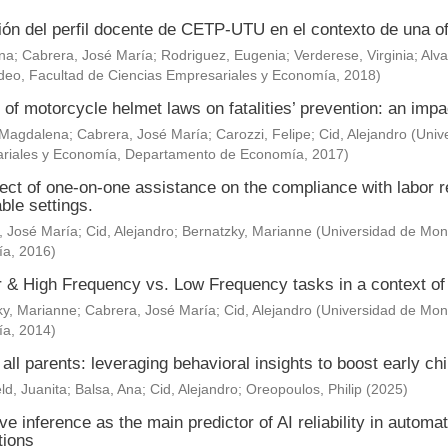
ión del perfil docente de CETP-UTU en el contexto de una of
Ana
;
Cabrera, José María
;
Rodriguez, Eugenia
;
Verderese, Virginia
;
Alva
deo, Facultad de Ciencias Empresariales y Economía
,
2018
)
 of motorcycle helmet laws on fatalities’ prevention: an impa
 Magdalena
;
Cabrera, José María
;
Carozzi, Felipe
;
Cid, Alejandro
(
Univ
riales y Economía, Departamento de Economía
,
2017
)
ect of one-on-one assistance on the compliance with labor re
ble settings.
, José María
;
Cid, Alejandro
;
Bernatzky, Marianne
(
Universidad de Mont
ía
,
2016
)
& High Frequency vs. Low Frequency tasks in a context of J
ky, Marianne
;
Cabrera, José María
;
Cid, Alejandro
(
Universidad de Mont
ía
,
2014
)
 all parents: leveraging behavioral insights to boost early c
ld, Juanita
;
Balsa, Ana
;
Cid, Alejandro
;
Oreopoulos, Philip
(
2025
)
ve inference as the main predictor of AI reliability in automa
tions