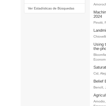
Amoroch
Ver Estadísticas de Búsquedas
Machin
2024
Pinotti, 
Landmi
Chiovelli
Using 
the-ph
Bloomfie
Econom
Saturat
Cid, Ale
Belief 
Benoît, 
Agricu
Amodio,