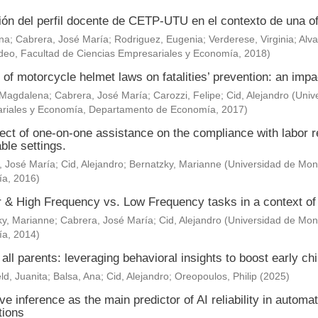
ión del perfil docente de CETP-UTU en el contexto de una of
Ana
;
Cabrera, José María
;
Rodriguez, Eugenia
;
Verderese, Virginia
;
Alva
deo, Facultad de Ciencias Empresariales y Economía
,
2018
)
 of motorcycle helmet laws on fatalities’ prevention: an impa
 Magdalena
;
Cabrera, José María
;
Carozzi, Felipe
;
Cid, Alejandro
(
Univ
riales y Economía, Departamento de Economía
,
2017
)
ect of one-on-one assistance on the compliance with labor re
ble settings.
, José María
;
Cid, Alejandro
;
Bernatzky, Marianne
(
Universidad de Mont
ía
,
2016
)
& High Frequency vs. Low Frequency tasks in a context of J
ky, Marianne
;
Cabrera, José María
;
Cid, Alejandro
(
Universidad de Mont
ía
,
2014
)
 all parents: leveraging behavioral insights to boost early c
ld, Juanita
;
Balsa, Ana
;
Cid, Alejandro
;
Oreopoulos, Philip
(
2025
)
ve inference as the main predictor of AI reliability in automa
tions