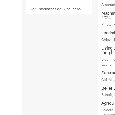
Amoroch
Ver Estadísticas de Búsquedas
Machin
2024
Pinotti, 
Landmi
Chiovelli
Using 
the-ph
Bloomfie
Econom
Saturat
Cid, Ale
Belief 
Benoît, 
Agricu
Amodio,