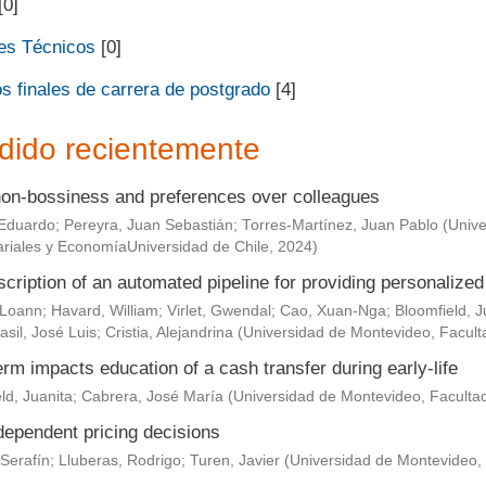
[0]
es Técnicos
[0]
s finales de carrera de postgrado
[4]
dido recientemente
non-bossiness and preferences over colleagues
Eduardo
;
Pereyra, Juan Sebastián
;
Torres-Martínez, Juan Pablo
(
Unive
riales y EconomíaUniversidad de Chile
,
2024
)
scription of an automated pipeline for providing personaliz
 Loann
;
Havard, William
;
Virlet, Gwendal
;
Cao, Xuan-Nga
;
Bloomfield, J
asil, José Luis
;
Cristia, Alejandrina
(
Universidad de Montevideo, Facult
rm impacts education of a cash transfer during early-life
ld, Juanita
;
Cabrera, José María
(
Universidad de Montevideo, Faculta
dependent pricing decisions
Serafín
;
Lluberas, Rodrigo
;
Turen, Javier
(
Universidad de Montevideo,