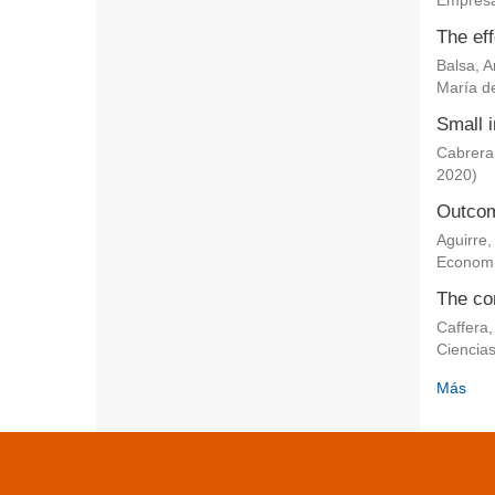
Empresa
The eff
Balsa, 
María de
Small i
Cabrera
2020
)
Outcom
Aguirre,
Econom
The co
Caffera,
Ciencia
Más