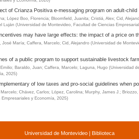
riales y Economía
,
2020
)
ect of Crianza Positiva e-messaging program on adult-child 
Ana
;
López Boo, Florencia
;
Bloomfield, Juanita
;
Cristiá, Alex
;
Cid, Alejan
l Luján
(
Universidad de Montevideo, Facultad de Ciencias Empresaria
ncentives may have large effects: the impact of a price on t
, José María
;
Caffera, Marcelo
;
Cid, Alejandro
(
Universidad de Montevi
es of a public program to support sustainable livestock fa
 Emilio
;
Baraldo, Juan
;
Caffera, Marcelo
;
Laguna, Hugo
(
Universidad d
ía
,
2025
)
mplementary of low taxes and pro-social guidelines when po
 Marcelo
;
Chávez, Carlos
;
López, Carolina
;
Murphy, James J.
;
Briozzo,
s Empresariales y Economía
,
2025
)
Universidad de Montevideo
|
Biblioteca