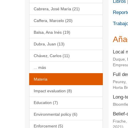
Libros
Cabrera, José María (21)
Report
Caffera, Marcelo (20)
Trabajo
Balsa, Ana Inés (19)
Aña
Dubra, Juan (13)
Local 
Chávez, Carlos (11)
Duque, 
Empresa
... más
Full de
Materia
Peurey,
Horta Br
Impact evaluation (8)
Long-te
Education (7)
Bloomfie
Belief-
Environmental policy (6)
Frache, 
Enforcement (5)
2021
)