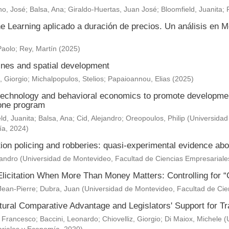
o, José
;
Balsa, Ana
;
Giraldo-Huertas, Juan José
;
Bloomfield, Juanita
;
e Learning aplicado a duración de precios. Un análisis en M
Paolo
;
Rey, Martín
(
2025
)
nes and spatial development
, Giorgio
;
Michalpopulos, Stelios
;
Papaioannou, Elias
(
2025
)
technology and behavioral economics to promote development 
one program
ld, Juanita
;
Balsa, Ana
;
Cid, Alejandro
;
Oreopoulos, Philip
(
Universidad
ía
,
2024
)
ion policing and robberies: quasi-experimental evidence abo
jandro
(
Universidad de Montevideo, Facultad de Ciencias Empresarial
Elicitation When More Than Money Matters: Controlling for “
Jean-Pierre
;
Dubra, Juan
(
Universidad de Montevideo, Facultad de Ci
ltural Comparative Advantage and Legislators' Support for 
 Francesco
;
Baccini, Leonardo
;
Chiovelliz, Giorgio
;
Di Maiox, Michele
(