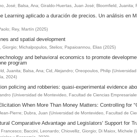
o, José
;
Balsa, Ana
;
Giraldo-Huertas, Juan José
;
Bloomfield, Juanita
;
e Learning aplicado a duración de precios. Un análisis en M
Paolo
;
Rey, Martín
(
2025
)
nes and spatial development
, Giorgio
;
Michalpopulos, Stelios
;
Papaioannou, Elias
(
2025
)
technology and behavioral economics to promote development 
one program
ld, Juanita
;
Balsa, Ana
;
Cid, Alejandro
;
Oreopoulos, Philip
(
Universidad
ía
,
2024
)
ion policing and robberies: quasi-experimental evidence abo
jandro
(
Universidad de Montevideo, Facultad de Ciencias Empresarial
Elicitation When More Than Money Matters: Controlling for “
Jean-Pierre
;
Dubra, Juan
(
Universidad de Montevideo, Facultad de Ci
ltural Comparative Advantage and Legislators' Support for 
 Francesco
;
Baccini, Leonardo
;
Chiovelliz, Giorgio
;
Di Maiox, Michele
(