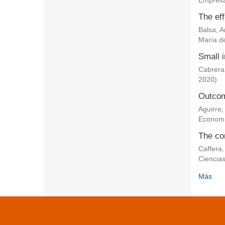
Empresa
The eff
Balsa, 
María de
Small i
Cabrera
2020
)
Outcom
Aguirre,
Econom
The co
Caffera,
Ciencia
Más