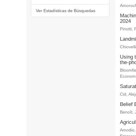
Amoroch
Ver Estadísticas de Búsquedas
Machin
2024
Pinotti, 
Landmi
Chiovelli
Using 
the-ph
Bloomfie
Econom
Saturat
Cid, Ale
Belief 
Benoît, 
Agricu
Amodio,