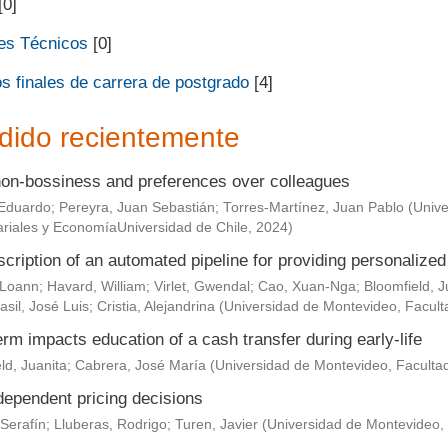
[0]
es Técnicos
[0]
s finales de carrera de postgrado
[4]
dido recientemente
non-bossiness and preferences over colleagues
Eduardo
;
Pereyra, Juan Sebastián
;
Torres-Martínez, Juan Pablo
(
Unive
riales y EconomíaUniversidad de Chile
,
2024
)
scription of an automated pipeline for providing personaliz
 Loann
;
Havard, William
;
Virlet, Gwendal
;
Cao, Xuan-Nga
;
Bloomfield, J
asil, José Luis
;
Cristia, Alejandrina
(
Universidad de Montevideo, Facult
rm impacts education of a cash transfer during early-life
ld, Juanita
;
Cabrera, José María
(
Universidad de Montevideo, Faculta
dependent pricing decisions
Serafín
;
Lluberas, Rodrigo
;
Turen, Javier
(
Universidad de Montevideo,