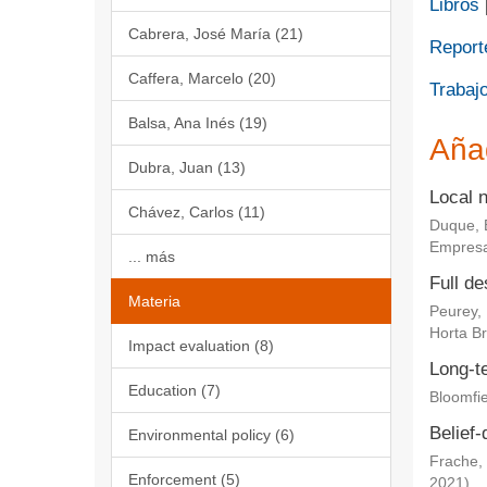
Libros
Cabrera, José María (21)
Report
Caffera, Marcelo (20)
Trabajo
Balsa, Ana Inés (19)
Aña
Dubra, Juan (13)
Local 
Chávez, Carlos (11)
Duque, 
Empresa
... más
Full de
Materia
Peurey,
Horta Br
Impact evaluation (8)
Long-te
Education (7)
Bloomfie
Belief-
Environmental policy (6)
Frache, 
Enforcement (5)
2021
)