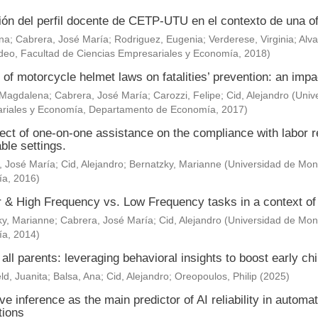
ión del perfil docente de CETP-UTU en el contexto de una of
Ana
;
Cabrera, José María
;
Rodriguez, Eugenia
;
Verderese, Virginia
;
Alva
deo, Facultad de Ciencias Empresariales y Economía
,
2018
)
 of motorcycle helmet laws on fatalities’ prevention: an impa
 Magdalena
;
Cabrera, José María
;
Carozzi, Felipe
;
Cid, Alejandro
(
Univ
riales y Economía, Departamento de Economía
,
2017
)
ect of one-on-one assistance on the compliance with labor re
ble settings.
, José María
;
Cid, Alejandro
;
Bernatzky, Marianne
(
Universidad de Mont
ía
,
2016
)
& High Frequency vs. Low Frequency tasks in a context of J
ky, Marianne
;
Cabrera, José María
;
Cid, Alejandro
(
Universidad de Mont
ía
,
2014
)
 all parents: leveraging behavioral insights to boost early c
ld, Juanita
;
Balsa, Ana
;
Cid, Alejandro
;
Oreopoulos, Philip
(
2025
)
ve inference as the main predictor of AI reliability in automa
tions