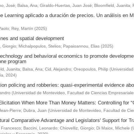
o, José
;
Balsa, Ana
;
Giraldo-Huertas, Juan José
;
Bloomfield, Juanita
;
e Learning aplicado a duración de precios. Un análisis en M
Paolo
;
Rey, Martín
(
2025
)
nes and spatial development
, Giorgio
;
Michalpopulos, Stelios
;
Papaioannou, Elias
(
2025
)
technology and behavioral economics to promote development 
one program
ld, Juanita
;
Balsa, Ana
;
Cid, Alejandro
;
Oreopoulos, Philip
(
Universidad
ía
,
2024
)
ion policing and robberies: quasi-experimental evidence abo
jandro
(
Universidad de Montevideo, Facultad de Ciencias Empresarial
Elicitation When More Than Money Matters: Controlling for “
Jean-Pierre
;
Dubra, Juan
(
Universidad de Montevideo, Facultad de Ci
ltural Comparative Advantage and Legislators' Support for 
 Francesco
;
Baccini, Leonardo
;
Chiovelliz, Giorgio
;
Di Maiox, Michele
(