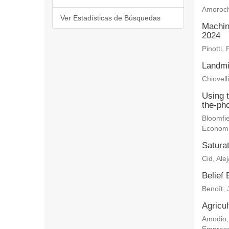
Amoroch
Ver Estadísticas de Búsquedas
Machin
2024
Pinotti, 
Landmi
Chiovelli
Using 
the-ph
Bloomfie
Econom
Saturat
Cid, Ale
Belief 
Benoît, 
Agricu
Amodio,