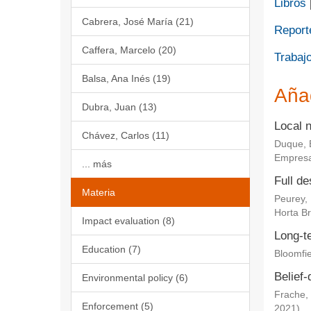
Libros
Cabrera, José María (21)
Report
Caffera, Marcelo (20)
Trabajo
Balsa, Ana Inés (19)
Aña
Dubra, Juan (13)
Local 
Chávez, Carlos (11)
Duque, 
Empresa
... más
Full de
Materia
Peurey,
Horta Br
Impact evaluation (8)
Long-te
Education (7)
Bloomfie
Belief-
Environmental policy (6)
Frache, 
Enforcement (5)
2021
)