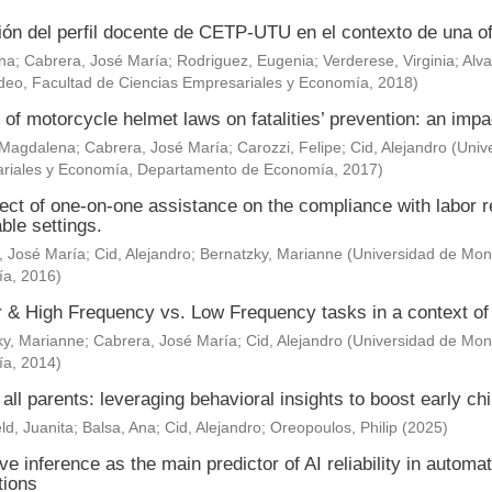
ión del perfil docente de CETP-UTU en el contexto de una of
Ana
;
Cabrera, José María
;
Rodriguez, Eugenia
;
Verderese, Virginia
;
Alva
deo, Facultad de Ciencias Empresariales y Economía
,
2018
)
 of motorcycle helmet laws on fatalities’ prevention: an impa
 Magdalena
;
Cabrera, José María
;
Carozzi, Felipe
;
Cid, Alejandro
(
Univ
riales y Economía, Departamento de Economía
,
2017
)
ect of one-on-one assistance on the compliance with labor re
ble settings.
, José María
;
Cid, Alejandro
;
Bernatzky, Marianne
(
Universidad de Mont
ía
,
2016
)
& High Frequency vs. Low Frequency tasks in a context of J
ky, Marianne
;
Cabrera, José María
;
Cid, Alejandro
(
Universidad de Mont
ía
,
2014
)
 all parents: leveraging behavioral insights to boost early c
ld, Juanita
;
Balsa, Ana
;
Cid, Alejandro
;
Oreopoulos, Philip
(
2025
)
ve inference as the main predictor of AI reliability in automa
tions