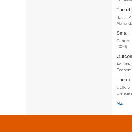
Empresa
The eff
Balsa, 
María de
Small i
Cabrera
2020
)
Outcom
Aguirre,
Econom
The co
Caffera,
Ciencia
Más