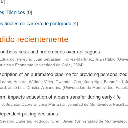
[0]
es Técnicos
[0]
s finales de carrera de postgrado
[4]
dido recientemente
non-bossiness and preferences over colleagues
Eduardo
;
Pereyra, Juan Sebastián
;
Torres-Martínez, Juan Pablo
(
Unive
riales y EconomíaUniversidad de Chile
,
2024
)
scription of an automated pipeline for providing personaliz
 Loann
;
Havard, William
;
Virlet, Gwendal
;
Cao, Xuan-Nga
;
Bloomfield, J
asil, José Luis
;
Cristia, Alejandrina
(
Universidad de Montevideo, Facult
rm impacts education of a cash transfer during early-life
ld, Juanita
;
Cabrera, José María
(
Universidad de Montevideo, Faculta
dependent pricing decisions
Serafín
;
Lluberas, Rodrigo
;
Turen, Javier
(
Universidad de Montevideo,