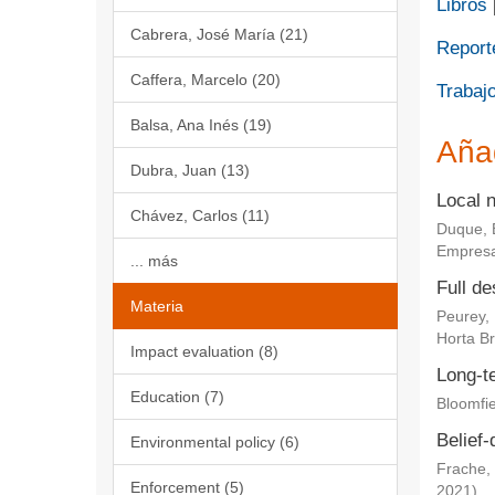
Libros
Cabrera, José María (21)
Report
Caffera, Marcelo (20)
Trabajo
Balsa, Ana Inés (19)
Aña
Dubra, Juan (13)
Local 
Chávez, Carlos (11)
Duque, 
Empresa
... más
Full de
Materia
Peurey,
Horta Br
Impact evaluation (8)
Long-te
Education (7)
Bloomfie
Belief-
Environmental policy (6)
Frache, 
Enforcement (5)
2021
)