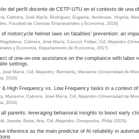
ión del perfil docente de CETP-UTU en el contexto de una of
Ana
;
Cabrera, José María
;
Rodriguez, Eugenia
;
Verderese, Virginia
;
Alva
deo, Facultad de Ciencias Empresariales y Economía
,
2018
)
 of motorcycle helmet laws on fatalities’ prevention: an impa
 Magdalena
;
Cabrera, José María
;
Carozzi, Felipe
;
Cid, Alejandro
(
Univ
riales y Economía, Departamento de Economía
,
2017
)
ect of one-on-one assistance on the compliance with labor re
ble settings.
, José María
;
Cid, Alejandro
;
Bernatzky, Marianne
(
Universidad de Mont
ía
,
2016
)
& High Frequency vs. Low Frequency tasks in a context of J
ky, Marianne
;
Cabrera, José María
;
Cid, Alejandro
(
Universidad de Mont
ía
,
2014
)
 all parents: leveraging behavioral insights to boost early c
ld, Juanita
;
Balsa, Ana
;
Cid, Alejandro
;
Oreopoulos, Philip
(
2025
)
ve inference as the main predictor of AI reliability in automa
tions