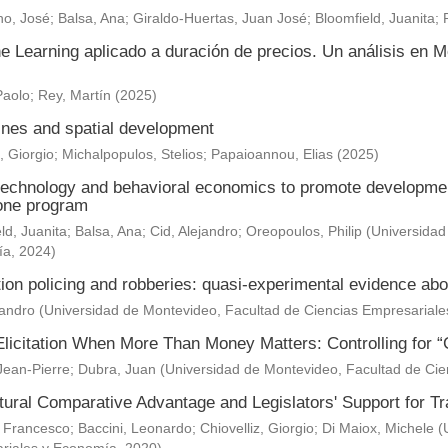
o, José
;
Balsa, Ana
;
Giraldo-Huertas, Juan José
;
Bloomfield, Juanita
;
e Learning aplicado a duración de precios. Un análisis en M
Paolo
;
Rey, Martín
(
2025
)
nes and spatial development
, Giorgio
;
Michalpopulos, Stelios
;
Papaioannou, Elias
(
2025
)
technology and behavioral economics to promote development 
one program
ld, Juanita
;
Balsa, Ana
;
Cid, Alejandro
;
Oreopoulos, Philip
(
Universidad
ía
,
2024
)
ion policing and robberies: quasi-experimental evidence abo
jandro
(
Universidad de Montevideo, Facultad de Ciencias Empresarial
Elicitation When More Than Money Matters: Controlling for “
Jean-Pierre
;
Dubra, Juan
(
Universidad de Montevideo, Facultad de Ci
ltural Comparative Advantage and Legislators' Support for 
 Francesco
;
Baccini, Leonardo
;
Chiovelliz, Giorgio
;
Di Maiox, Michele
(