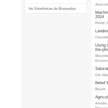
Amoroch
Ver Estadísticas de Búsquedas
Machin
2024
Pinotti, 
Landmi
Chiovelli
Using 
the-ph
Bloomfie
Econom
Saturat
Cid, Ale
Belief 
Benoît, 
Agricu
Amodio,