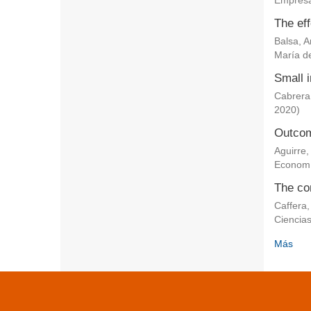
Empresa
The eff
Balsa, 
María de
Small i
Cabrera
2020
)
Outcom
Aguirre,
Econom
The co
Caffera,
Ciencia
Más