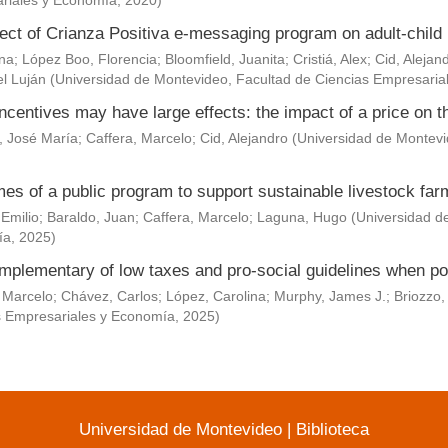
riales y Economía
,
2020
)
ect of Crianza Positiva e-messaging program on adult-child 
Ana
;
López Boo, Florencia
;
Bloomfield, Juanita
;
Cristiá, Alex
;
Cid, Alejan
l Luján
(
Universidad de Montevideo, Facultad de Ciencias Empresaria
ncentives may have large effects: the impact of a price on t
, José María
;
Caffera, Marcelo
;
Cid, Alejandro
(
Universidad de Montevi
es of a public program to support sustainable livestock fa
 Emilio
;
Baraldo, Juan
;
Caffera, Marcelo
;
Laguna, Hugo
(
Universidad d
ía
,
2025
)
mplementary of low taxes and pro-social guidelines when po
 Marcelo
;
Chávez, Carlos
;
López, Carolina
;
Murphy, James J.
;
Briozzo,
s Empresariales y Economía
,
2025
)
Universidad de Montevideo
|
Biblioteca