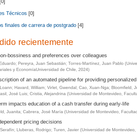
[0]
es Técnicos
[0]
s finales de carrera de postgrado
[4]
dido recientemente
non-bossiness and preferences over colleagues
Eduardo
;
Pereyra, Juan Sebastián
;
Torres-Martínez, Juan Pablo
(
Unive
riales y EconomíaUniversidad de Chile
,
2024
)
scription of an automated pipeline for providing personaliz
 Loann
;
Havard, William
;
Virlet, Gwendal
;
Cao, Xuan-Nga
;
Bloomfield, J
asil, José Luis
;
Cristia, Alejandrina
(
Universidad de Montevideo, Facult
rm impacts education of a cash transfer during early-life
ld, Juanita
;
Cabrera, José María
(
Universidad de Montevideo, Faculta
dependent pricing decisions
Serafín
;
Lluberas, Rodrigo
;
Turen, Javier
(
Universidad de Montevideo,