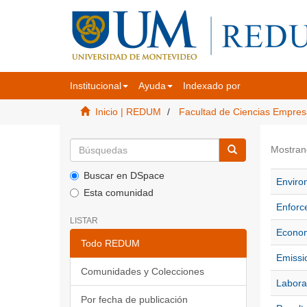
Institucional
Ayuda
Indexado por
Inicio | REDUM
Facultad de Ciencias Empres
Mostran
Buscar en DSpace
Environ
Esta comunidad
Enforc
LISTAR
Econom
Todo REDUM
Emissio
Comunidades y Colecciones
Labora
Por fecha de publicación