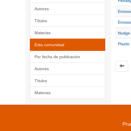
Penalty
Autores
Emissi
Títulos
Emissi
Materias
Nudge 
Plastic
Esta comunidad
Por fecha de publicación
Autores
Títulos
Materias
Pru