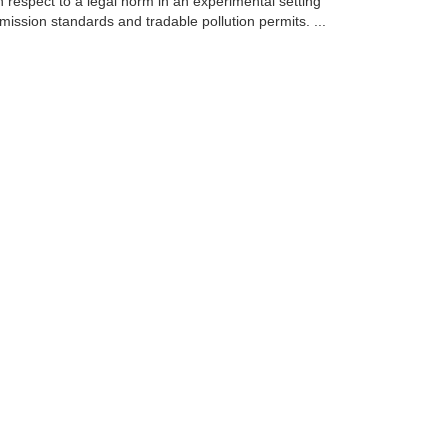
 respect to a legal norm in an experimental setting
mission standards and tradable pollution permits. ...