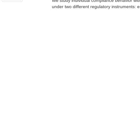
We study individual compliance behavior with
under two different regulatory instruments: e