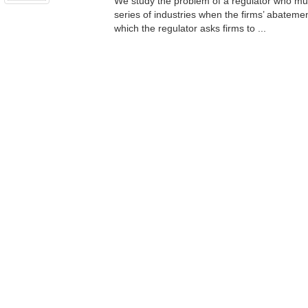
We study the problem of a regulator who must
series of industries when the firms’ abate
which the regulator asks firms to ...