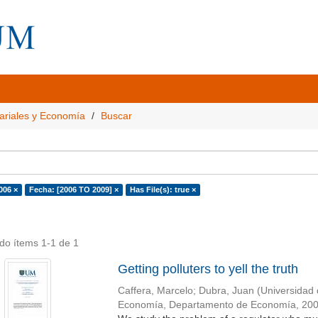
ariales y Economía
Buscar
006 ×
Fecha: [2006 TO 2009] ×
Has File(s): true ×
do ítems 1-1 de 1
Getting polluters to yell the truth
Caffera, Marcelo
;
Dubra, Juan
(
Universidad 
Economía, Departamento de Economía
,
20