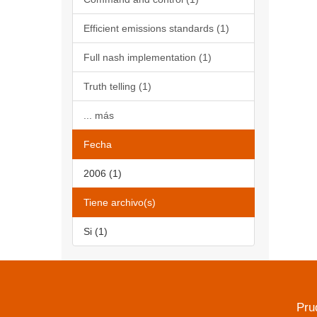
Efficient emissions standards (1)
Full nash implementation (1)
Truth telling (1)
... más
Fecha
2006 (1)
Tiene archivo(s)
Si (1)
Pru