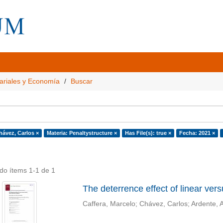
ariales y Economía
Buscar
hávez, Carlos ×
Materia: Penaltystructure ×
Has File(s): true ×
Fecha: 2021 ×
do ítems 1-1 de 1
The deterrence effect of linear ver
Caffera, Marcelo
;
Chávez, Carlos
;
Ardente, 