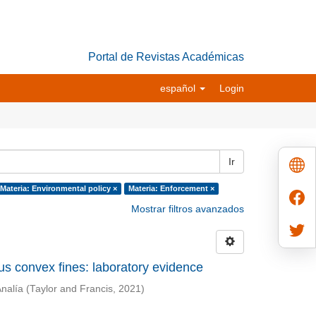
Portal de Revistas Académicas
español
Login
Ir
Materia: Environmental policy ×
Materia: Enforcement ×
Mostrar filtros avanzados
sus convex fines: laboratory evidence
Analía
(
Taylor and Francis
,
2021
)