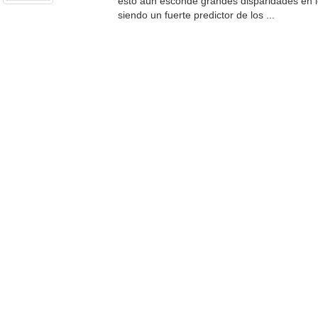
esto aún esconde grandes disparidades en lo
siendo un fuerte predictor de los ...