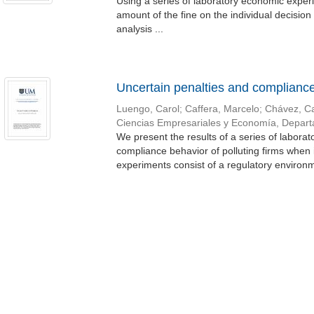
Using a series of laboratory economic experi
amount of the fine on the individual decision 
analysis ...
Uncertain penalties and complianc
Luengo, Carol
;
Caffera, Marcelo
;
Chávez, Ca
Ciencias Empresariales y Economía, Depar
We present the results of a series of labor
compliance behavior of polluting firms when 
experiments consist of a regulatory environm