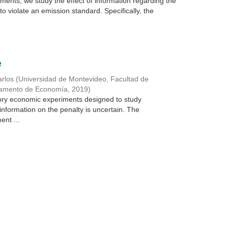
ments, we study the effect of information regarding the
to violate an emission standard. Specifically, the
e
rlos
(
Universidad de Montevideo, Facultad de
tamento de Economía
,
2019
)
atory economic experiments designed to study
information on the penalty is uncertain. The
ent ...