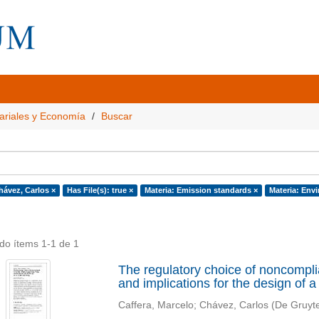
ariales y Economía
Buscar
hávez, Carlos ×
Has File(s): true ×
Materia: Emission standards ×
Materia: Envi
do ítems 1-1 de 1
The regulatory choice of noncomplian
and implications for the design of a 
Caffera, Marcelo
;
Chávez, Carlos
(
De Gruyte