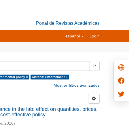
Portal de Revistas Académicas
español
Login
Ir
ronmental policy ×
Materia: Enforcement ×
Mostrar filtros avanzados
ce in the lab: effect on quantities, prices,
cost-effective policy
r
,
2016
)