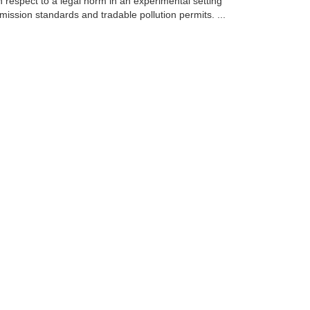
 respect to a legal norm in an experimental setting
mission standards and tradable pollution permits. ...