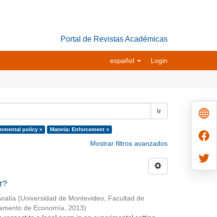
Portal de Revistas Académicas
español
Login
Ir
onmental policy ×
Materia: Enforcement ×
Mostrar filtros avanzados
r?
Analía
(
Universidad de Montevideo, Facultad de
tamento de Economía
,
2013
)