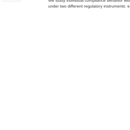
We study individual compliance behavior with
under two different regulatory instruments: e