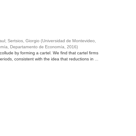
aul
;
Sertsios, Giorgio
(
Universidad de Montevideo,
nomía, Departamento de Economía
,
2016
)
collude by forming a cartel. We find that cartel firms
riods, consistent with the idea that reductions in ...