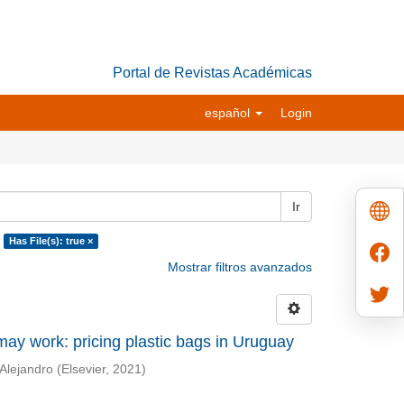
Portal de Revistas Académicas
español
Login
Ir
Has File(s): true ×
Mostrar filtros avanzados
ay work: pricing plastic bags in Uruguay
 Alejandro
(
Elsevier
,
2021
)