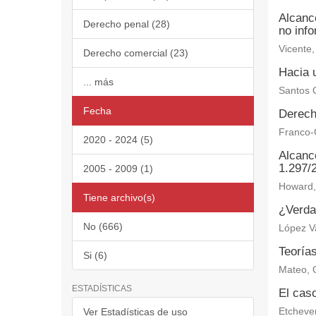
Alcanc
Derecho penal (28)
no inf
Vicente,
Derecho comercial (23)
Hacia u
... más
Santos C
Fecha
Derech
Franco-C
2020 - 2024 (5)
Alcance
1.297/
2005 - 2009 (1)
Howard, 
Tiene archivo(s)
¿Verdad
No (666)
López V
Teoría
Si (6)
Mateo, 
ESTADÍSTICAS
El caso
Ver Estadísticas de uso
Etchever