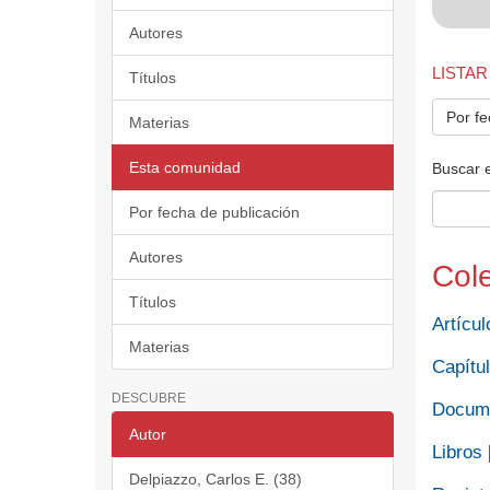
Autores
LISTAR
Títulos
Por fe
Materias
Esta comunidad
Buscar 
Por fecha de publicación
Autores
Col
Títulos
Artícul
Materias
Capítul
DESCUBRE
Docume
Autor
Libros
Delpiazzo, Carlos E. (38)