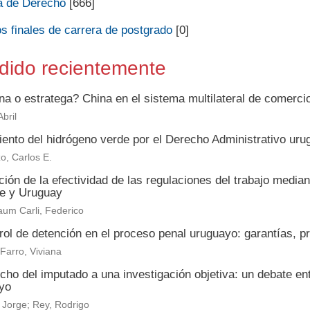
a de Derecho
[666]
s finales de carrera de postgrado
[0]
dido recientemente
na o estratega? China en el sistema multilateral de comerc
bril
iento del hidrógeno verde por el Derecho Administrativo uru
o, Carlos E.
ión de la efectividad de las regulaciones del trabajo media
le y Uruguay
um Carli, Federico
rol de detención en el proceso penal uruguayo: garantías, p
 Farro, Viviana
echo del imputado a una investigación objetiva: un debate e
yo
 Jorge; Rey, Rodrigo