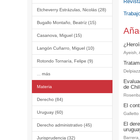
Revist
Etcheverry Estrázulas, Nicolás (28)
Trabajo
Bugallo Montaño, Beatríz (15)
Aña
Casanova, Miguel (15)
¿Heroí
Langón Cuñarro, Miguel (10)
Ayeish, A
Rotondo Tornaría, Felipe (9)
Tratam
Delpiazz
... más
Evaluac
Materia
de Chi
Rosenba
Derecho (84)
El cont
Uruguay (60)
Galletto
El der
Derecho administrativo (45)
urugua
Jurisprudencia (32)
Barrera,