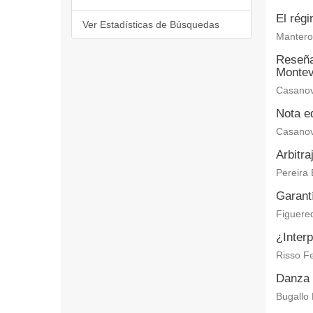
El régi
Ver Estadísticas de Búsquedas
Mantero 
Reseña 
Montev
Casanov
Nota ed
Casanov
Arbitra
Pereira 
Garantí
Figuered
¿Interp
Risso Fe
Danza 
Bugallo 