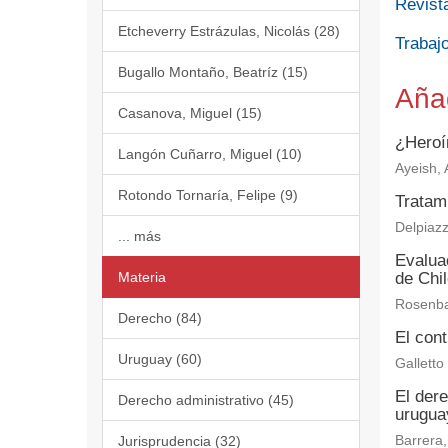
Revist
Etcheverry Estrázulas, Nicolás (28)
Trabajo
Bugallo Montaño, Beatríz (15)
Aña
Casanova, Miguel (15)
¿Heroí
Langón Cuñarro, Miguel (10)
Ayeish, A
Rotondo Tornaría, Felipe (9)
Tratam
Delpiazz
... más
Evaluac
Materia
de Chi
Rosenba
Derecho (84)
El cont
Uruguay (60)
Galletto
El der
Derecho administrativo (45)
urugua
Jurisprudencia (32)
Barrera,