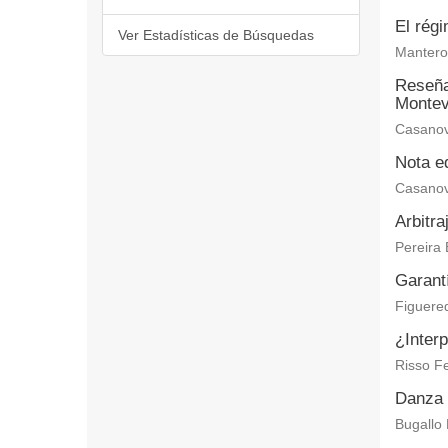
El régi
Ver Estadísticas de Búsquedas
Mantero 
Reseña 
Montev
Casanov
Nota ed
Casanov
Arbitra
Pereira 
Garantí
Figuered
¿Interp
Risso Fe
Danza 
Bugallo 