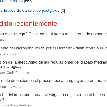
a de Derecho
[666]
s finales de carrera de postgrado
[0]
dido recientemente
na o estratega? China en el sistema multilateral de comerc
bril
iento del hidrógeno verde por el Derecho Administrativo uru
o, Carlos E.
ión de la efectividad de las regulaciones del trabajo media
le y Uruguay
um Carli, Federico
rol de detención en el proceso penal uruguayo: garantías, p
 Farro, Viviana
echo del imputado a una investigación objetiva: un debate e
yo
 Jorge; Rey, Rodrigo