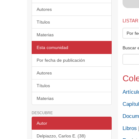
Autores
LISTAR
Títulos
Por fe
Materias
Esta comunidad
Buscar 
Por fecha de publicación
Autores
Col
Títulos
Artícul
Materias
Capítul
DESCUBRE
Docume
Autor
Libros
Delpiazzo, Carlos E. (38)