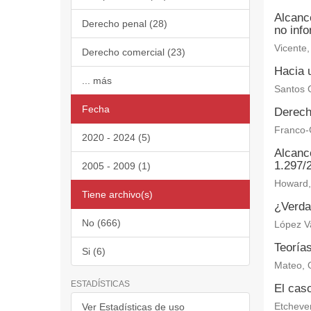
Alcanc
Derecho penal (28)
no inf
Vicente,
Derecho comercial (23)
Hacia u
... más
Santos C
Fecha
Derech
Franco-C
2020 - 2024 (5)
Alcance
1.297/
2005 - 2009 (1)
Howard, 
Tiene archivo(s)
¿Verdad
No (666)
López V
Teoría
Si (6)
Mateo, 
ESTADÍSTICAS
El caso
Ver Estadísticas de uso
Etchever