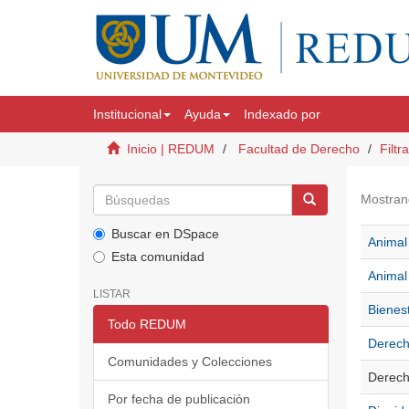
Institucional
Ayuda
Indexado por
Inicio | REDUM
Facultad de Derecho
Filtr
Mostran
Buscar en DSpace
Animal 
Esta comunidad
Animal 
LISTAR
Bienest
Todo REDUM
Derech
Comunidades y Colecciones
Derech
Por fecha de publicación