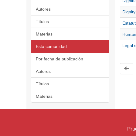
Dignida
Autores
Dignity
Títulos
Estatut
Materias
Human 
Legal s
Esta comunidad
Por fecha de publicación
Autores
Títulos
Materias
Pru