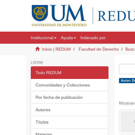
Institucional
Ayuda
Indexado por
Inicio | REDUM
Facultad de Derecho
Busc
LISTAR
Todo REDUM
Autor: De
Comunidades y Colecciones
Por fecha de publicación
Mostran
Autores
Títulos
Materias