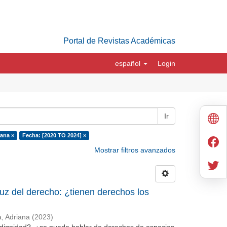
Portal de Revistas Académicas
español
Login
Ir
iana ×
Fecha: [2020 TO 2024] ×
Mostrar filtros avanzados
luz del derecho: ¿tienen derechos los
, Adriana
(
2023
)