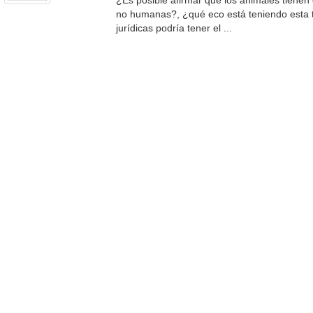
¿Es posible afirmar que los animales tiene
no humanas?, ¿qué eco está teniendo esta 
jurídicas podría tener el ...