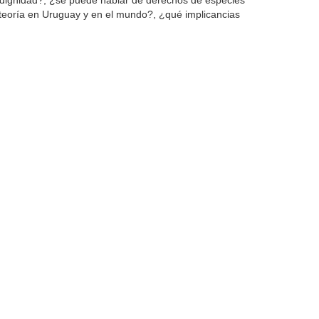
n dignidad?, ¿se puede hablar de derechos de especies
teoría en Uruguay y en el mundo?, ¿qué implicancias