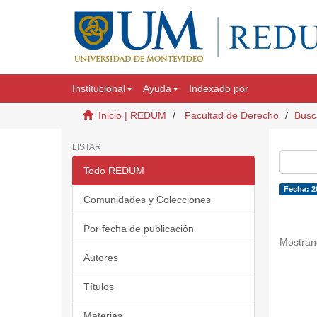
Institucional
Ayuda
Indexado por
Inicio | REDUM
Facultad de Derecho
Busc
LISTAR
Todo REDUM
Fecha: 2
Comunidades y Colecciones
Por fecha de publicación
Mostran
Autores
Títulos
Materias