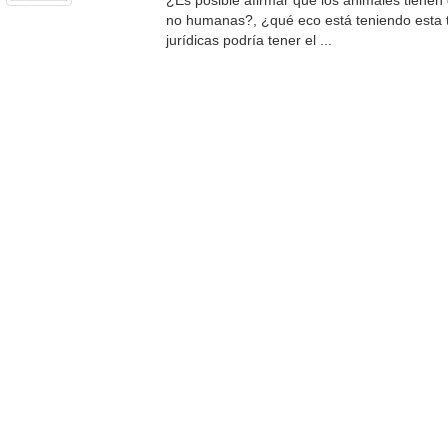
¿Es posible afirmar que los animales tiene
no humanas?, ¿qué eco está teniendo esta 
jurídicas podría tener el ...