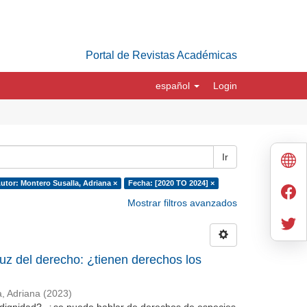
Portal de Revistas Académicas
español
Login
Ir
utor: Montero Susalla, Adriana ×
Fecha: [2020 TO 2024] ×
Mostrar filtros avanzados
luz del derecho: ¿tienen derechos los
, Adriana
(
2023
)