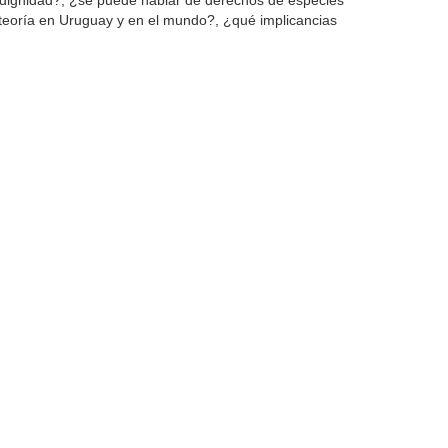
n dignidad?, ¿se puede hablar de derechos de especies
teoría en Uruguay y en el mundo?, ¿qué implicancias