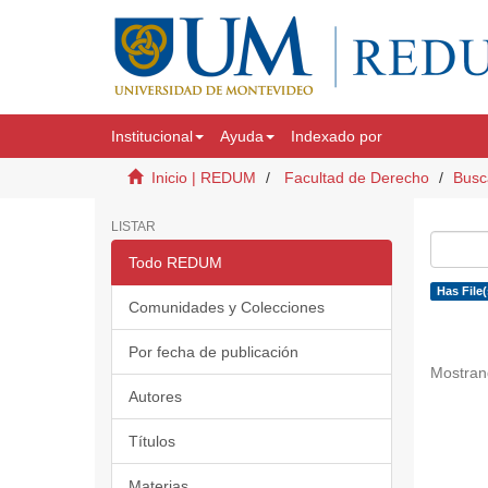
Institucional
Ayuda
Indexado por
Inicio | REDUM
Facultad de Derecho
Busc
LISTAR
Todo REDUM
Has File(
Comunidades y Colecciones
Por fecha de publicación
Mostran
Autores
Títulos
Materias