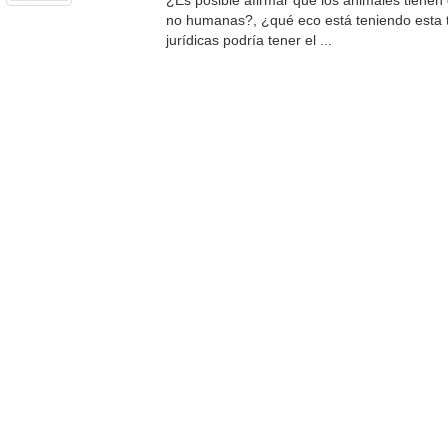
¿Es posible afirmar que los animales tiene
no humanas?, ¿qué eco está teniendo esta 
jurídicas podría tener el ...