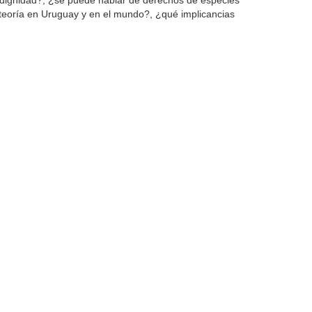
n dignidad?, ¿se puede hablar de derechos de especies
teoría en Uruguay y en el mundo?, ¿qué implicancias