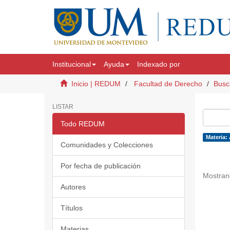
Institucional
Ayuda
Indexado por
Inicio | REDUM
Facultad de Derecho
Busc
LISTAR
Todo REDUM
Materia:
Comunidades y Colecciones
Por fecha de publicación
Mostran
Autores
Títulos
Materias