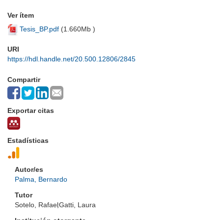
Ver ítem
Tesis_BP.pdf
(
1.660Mb
)
URI
https://hdl.handle.net/20.500.12806/2845
Compartir
Exportar citas
Estadísticas
Autor/es
Palma, Bernardo
Tutor
Sotelo, Rafael
;
Gatti, Laura