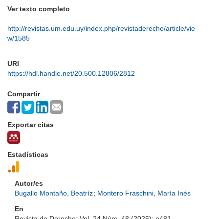
Ver texto completo
http://revistas.um.edu.uy/index.php/revistaderecho/article/vie
w/1585
URI
https://hdl.handle.net/20.500.12806/2812
Compartir
Exportar citas
Estadísticas
Autor/es
Bugallo Montaño, Beatríz
;
Montero Fraschini, María Inés
En
Revista de Derecho; Vol. 24 Núm. 48 (2025); e481