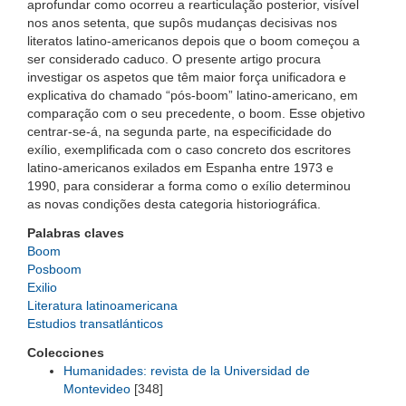
aprofundar como ocorreu a rearticulação posterior, visível
nos anos setenta, que supôs mudanças decisivas nos
literatos latino-americanos depois que o boom começou a
ser considerado caduco. O presente artigo procura
investigar os aspetos que têm maior força unificadora e
explicativa do chamado “pós-boom” latino-americano, em
comparação com o seu precedente, o boom. Esse objetivo
centrar-se-á, na segunda parte, na especificidade do
exílio, exemplificada com o caso concreto dos escritores
latino-americanos exilados em Espanha entre 1973 e
1990, para considerar a forma como o exílio determinou
as novas condições desta categoria historiográfica.
Palabras claves
Boom
Posboom
Exilio
Literatura latinoamericana
Estudios transatlánticos
Colecciones
Humanidades: revista de la Universidad de
Montevideo
[348]