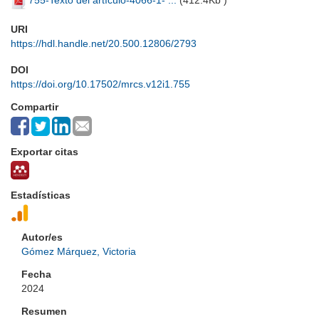
755-Texto del artículo-4066-1- ...
(
412.4Kb
)
URI
https://hdl.handle.net/20.500.12806/2793
DOI
https://doi.org/10.17502/mrcs.v12i1.755
Compartir
Exportar citas
Estadísticas
Autor/es
Gómez Márquez, Victoria
Fecha
2024
Resumen