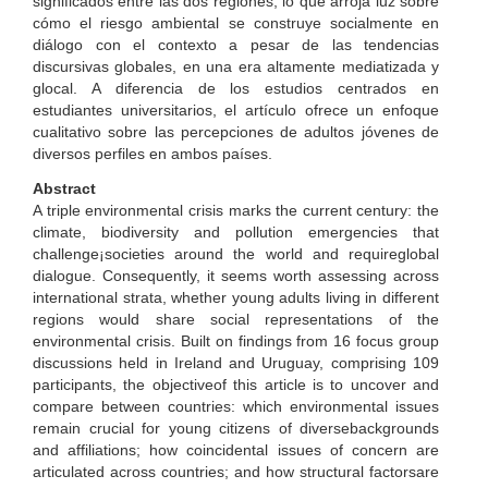
significados entre las dos regiones, lo que arroja luz sobre
cómo el riesgo ambiental se construye socialmente en
diálogo con el contexto a pesar de las tendencias
discursivas globales, en una era altamente mediatizada y
glocal. A diferencia de los estudios centrados en
estudiantes universitarios, el artículo ofrece un enfoque
cualitativo sobre las percepciones de adultos jóvenes de
diversos perfiles en ambos países.
Abstract
A triple environmental crisis marks the current century: the
climate, biodiversity and pollution emergencies that
challenge¡societies around the world and requireglobal
dialogue. Consequently, it seems worth assessing across
international strata, whether young adults living in different
regions would share social representations of the
environmental crisis. Built on findings from 16 focus group
discussions held in Ireland and Uruguay, comprising 109
participants, the objectiveof this article is to uncover and
compare between countries: which environmental issues
remain crucial for young citizens of diversebackgrounds
and affiliations; how coincidental issues of concern are
articulated across countries; and how structural factorsare