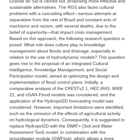
Grande do Sul is carried out, proposing more effective and
sustainable alternatives. The RGS also faces cultural
problems with a cascading effect—serious attempts at
separatism from the rest of Brazil and constant acts of
machismo and racism, with several deaths, due to the
belief of superiority—that impact crisis management.
Based on this approach, the following research question is
posed: What role does culture play in knowledge
management about floods and drainage, especially in
relation to the use of hydrodynamic models? This question
gives rise to the proposal of an integrated Cultural
Intelligence, Knowledge Management, and Social
Participation model, aimed at optimizing the design and
implementation of flood control plans. Initially, a
comparative analysis of the CRESTv2.1, HEC-RAS, MIKE
21, and cGAN-Flood models was considered, and the
application of the Hydropol2D forecasting model was
considered. However, important limitations were identified,
such as the omission of the effects of agricultural activity
on hydrological dynamics. Consequently, it is suggested to
replace Hydropol2D with the SWAT+ (Soil and Water
Assessment Tool) model, in combination with the
groundwater module (GWFlow), which allows a more