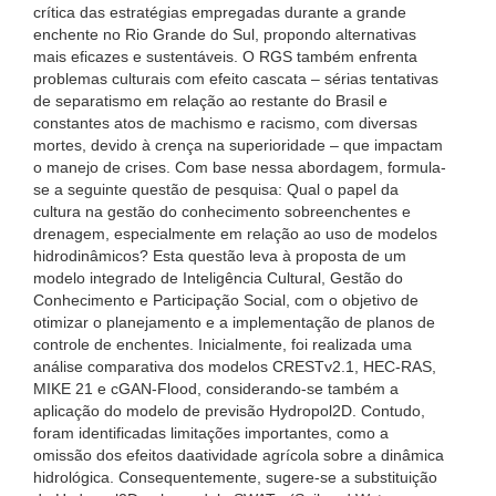
crítica das estratégias empregadas durante a grande
enchente no Rio Grande do Sul, propondo alternativas
mais eficazes e sustentáveis. O RGS também enfrenta
problemas culturais com efeito cascata – sérias tentativas
de separatismo em relação ao restante do Brasil e
constantes atos de machismo e racismo, com diversas
mortes, devido à crença na superioridade – que impactam
o manejo de crises. Com base nessa abordagem, formula-
se a seguinte questão de pesquisa: Qual o papel da
cultura na gestão do conhecimento sobreenchentes e
drenagem, especialmente em relação ao uso de modelos
hidrodinâmicos? Esta questão leva à proposta de um
modelo integrado de Inteligência Cultural, Gestão do
Conhecimento e Participação Social, com o objetivo de
otimizar o planejamento e a implementação de planos de
controle de enchentes. Inicialmente, foi realizada uma
análise comparativa dos modelos CRESTv2.1, HEC-RAS,
MIKE 21 e cGAN-Flood, considerando-se também a
aplicação do modelo de previsão Hydropol2D. Contudo,
foram identificadas limitações importantes, como a
omissão dos efeitos daatividade agrícola sobre a dinâmica
hidrológica. Consequentemente, sugere-se a substituição