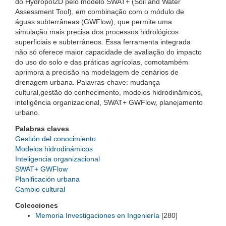
do Hydropol2D pelo modelo SWAT+ (Soil and Water
Assessment Tool), em combinação com o módulo de
águas subterrâneas (GWFlow), que permite uma
simulação mais precisa dos processos hidrológicos
superficiais e subterrâneos. Essa ferramenta integrada
não só oferece maior capacidade de avaliação do impacto
do uso do solo e das práticas agrícolas, comotambém
aprimora a precisão na modelagem de cenários de
drenagem urbana. Palavras-chave: mudança
cultural,gestão do conhecimento, modelos hidrodinâmicos,
inteligência organizacional, SWAT+ GWFlow, planejamento
urbano.
Palabras claves
Gestión del conocimiento
Modelos hidrodinámicos
Inteligencia organizacional
SWAT+ GWFlow
Planificación urbana
Cambio cultural
Colecciones
Memoria Investigaciones en Ingeniería
[280]