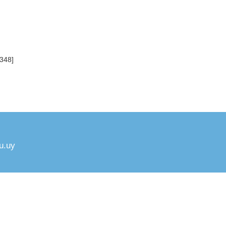
348]
u.uy