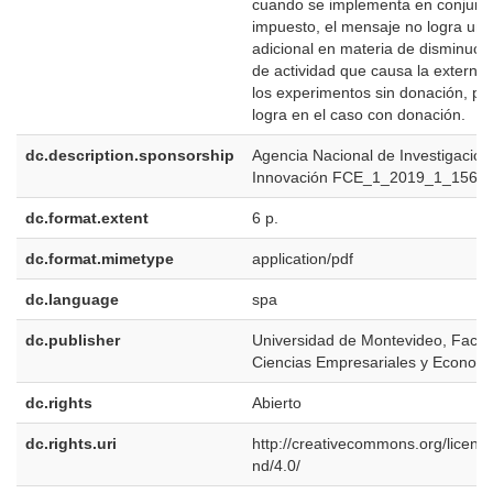
cuando se implementa en conjunto
impuesto, el mensaje no logra un 
adicional en materia de disminució
de actividad que causa la external
los experimentos sin donación, per
logra en el caso con donación.
dc.description.sponsorship
Agencia Nacional de Investigación
Innovación FCE_1_2019_1_1563
dc.format.extent
6 p.
dc.format.mimetype
application/pdf
dc.language
spa
dc.publisher
Universidad de Montevideo, Facul
Ciencias Empresariales y Economí
dc.rights
Abierto
dc.rights.uri
http://creativecommons.org/licens
nd/4.0/