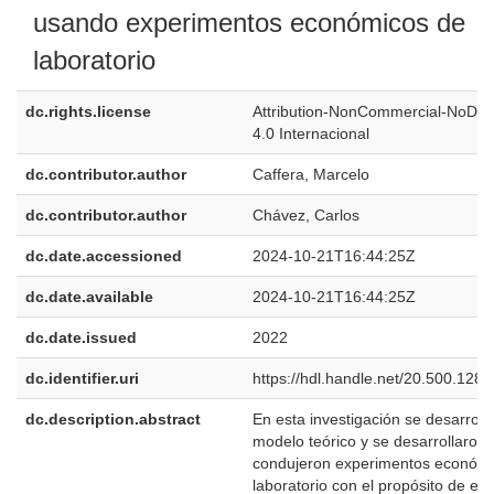
usando experimentos económicos de
laboratorio
dc.rights.license
Attribution-NonCommercial-NoDeri
4.0 Internacional
dc.contributor.author
Caffera, Marcelo
dc.contributor.author
Chávez, Carlos
dc.date.accessioned
2024-10-21T16:44:25Z
dc.date.available
2024-10-21T16:44:25Z
dc.date.issued
2022
dc.identifier.uri
https://hdl.handle.net/20.500.128
dc.description.abstract
En esta investigación se desarroll
modelo teórico y se desarrollaron 
condujeron experimentos económi
laboratorio con el propósito de eva