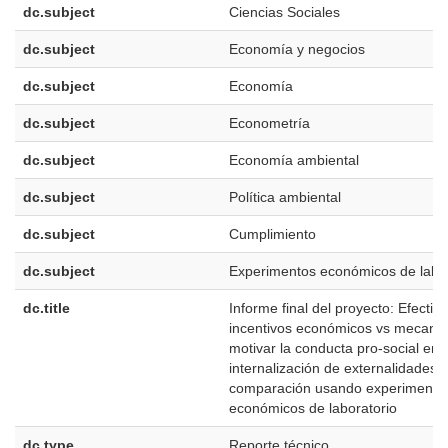
dc.subject
Ciencias Sociales
dc.subject
Economía y negocios
dc.subject
Economía
dc.subject
Econometría
dc.subject
Economía ambiental
dc.subject
Política ambiental
dc.subject
Cumplimiento
dc.subject
Experimentos económicos de labor
dc.title
Informe final del proyecto: Efectiv
incentivos económicos vs mecani
motivar la conducta pro-social en l
internalización de externalidades.
comparación usando experimento
económicos de laboratorio
dc.type
Reporte técnico