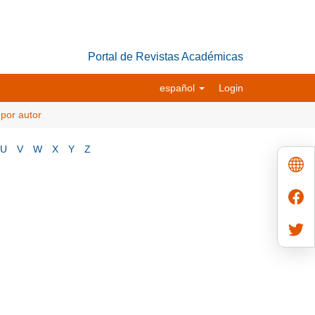
Portal de Revistas Académicas
español
Login
 por autor
U
V
W
X
Y
Z