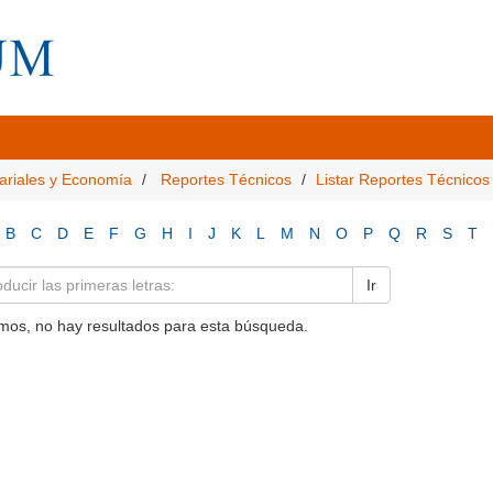
ariales y Economía
Reportes Técnicos
Listar Reportes Técnicos
B
C
D
E
F
G
H
I
J
K
L
M
N
O
P
Q
R
S
T
Ir
mos, no hay resultados para esta búsqueda.