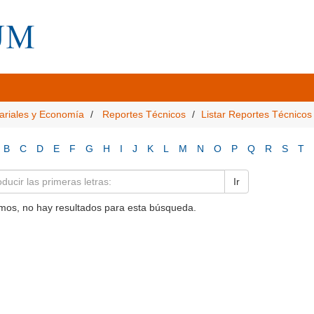
ariales y Economía
Reportes Técnicos
Listar Reportes Técnicos
B
C
D
E
F
G
H
I
J
K
L
M
N
O
P
Q
R
S
T
Ir
mos, no hay resultados para esta búsqueda.