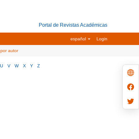
Portal de Revistas Académicas
español
Login
 por autor
U
V
W
X
Y
Z