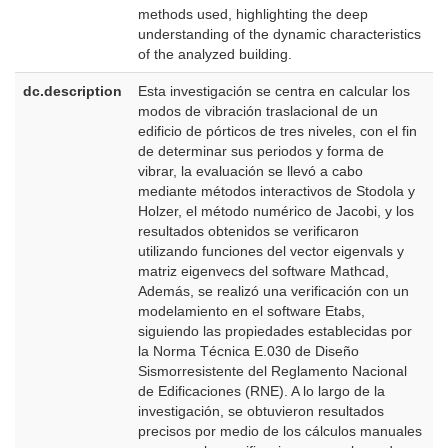
methods used, highlighting the deep
understanding of the dynamic characteristics
of the analyzed building.
dc.description
Esta investigación se centra en calcular los
e
modos de vibración traslacional de un
E
edificio de pórticos de tres niveles, con el fin
de determinar sus periodos y forma de
vibrar, la evaluación se llevó a cabo
mediante métodos interactivos de Stodola y
Holzer, el método numérico de Jacobi, y los
resultados obtenidos se verificaron
utilizando funciones del vector eigenvals y
matriz eigenvecs del software Mathcad,
Además, se realizó una verificación con un
modelamiento en el software Etabs,
siguiendo las propiedades establecidas por
la Norma Técnica E.030 de Diseño
Sismorresistente del Reglamento Nacional
de Edificaciones (RNE). A lo largo de la
investigación, se obtuvieron resultados
precisos por medio de los cálculos manuales