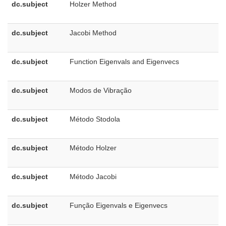
dc.subject
Holzer Method
e
U
dc.subject
Jacobi Method
e
U
dc.subject
Function Eigenvals and Eigenvecs
e
U
dc.subject
Modos de Vibração
p
B
dc.subject
Método Stodola
p
B
dc.subject
Método Holzer
p
B
dc.subject
Método Jacobi
p
B
dc.subject
Função Eigenvals e Eigenvecs
p
B