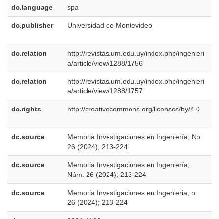
dc.language
spa
dc.publisher
Universidad de Montevideo
e
E
dc.relation
http://revistas.um.edu.uy/index.php/ingenieri
a/article/view/1288/1756
dc.relation
http://revistas.um.edu.uy/index.php/ingenieri
a/article/view/1288/1757
dc.rights
http://creativecommons.org/licenses/by/4.0
e
E
dc.source
Memoria Investigaciones en Ingeniería; No.
e
26 (2024); 213-224
U
dc.source
Memoria Investigaciones en Ingeniería;
e
Núm. 26 (2024); 213-224
E
dc.source
Memoria Investigaciones en Ingenieria; n.
p
26 (2024); 213-224
B