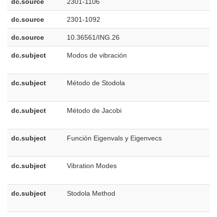
dc.source
2301-1106
dc.source
2301-1092
dc.source
10.36561/ING.26
dc.subject
Modos de vibración
e
E
dc.subject
Método de Stodola
e
E
dc.subject
Método de Jacobi
e
E
dc.subject
Función Eigenvals y Eigenvecs
e
E
dc.subject
Vibration Modes
e
U
dc.subject
Stodola Method
e
U