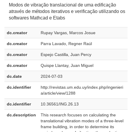
Modos de vibração translacional de uma edificação
através de métodos iterativos e verificação utilizando os
softwares Mathcad e Etabs
dc.creator
Rupay Vargas, Marcos Josue
dc.creator
Parra Lavado, Regner Raúl
dc.creator
Espejo Castilla, Juan Percy
dc.creator
Quispe Llantay, Juan Miguel
dc.date
2024-07-03
dc.identifier
http://revistas.um.edu.uy/index.php/ingenieri
a/article/view/1288
dc.identifier
10.36561/ING.26.13
dc.description
This research focuses on calculating the
e
translational vibration modes of a three-level
U
frame building, in order to determine its