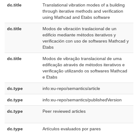
dc.title
Translational vibration modes of a building
e
through iterative methods and verification
U
using Mathcad and Etabs software
dc.title
Modos de vibración traslacional de un
e
edificio mediante métodos iterativos y
E
verificación con uso de softwares Mathcad y
Etabs
dc.title
Modos de vibração translacional de uma
p
edificação através de métodos iterativos e
B
verificação utilizando os softwares Mathcad
e Etabs
dc.type
info:eu-repo/semantics/article
dc.type
info:eu-repo/semantics/publishedVersion
dc.type
Peer reviewed articles
e
U
dc.type
Artículos evaluados por pares
e
E