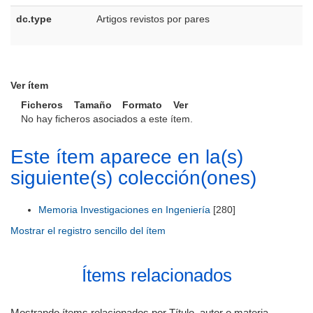
dc.type
Artigos revistos por pares
p
B
Ver ítem
Ficheros
Tamaño
Formato
Ver
No hay ficheros asociados a este ítem.
Este ítem aparece en la(s)
siguiente(s) colección(ones)
Memoria Investigaciones en Ingeniería
[280]
Mostrar el registro sencillo del ítem
Ítems relacionados
Mostrando ítems relacionados por Título, autor o materia.