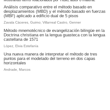
Análisis comparativo entre el método basado en
desplazamientos (MBD) y el método basado en fuerzas
(MBF) aplicado a edificio dual de 5 pisos
Zavala Cáceres, Guimo; Villarreal Castro, Genner
Método mnemotécnico de evangelización bilingüe en la
Doctrina christiana en la lengua guasteca con la lengua
castellana de 1571
López, Elvia Estefanía
Una nueva manera de interpretar el método de tres
puntos para el modelado del terreno en dos capas
horizontales
Andrade, Marcos
Universidad de Montevideo
|
Biblioteca
Prudencio de Pena 2544 | (598) 2 707 44 61 |
biblioteca@um.edu.uy
© 2021 Universidad de Montevideo