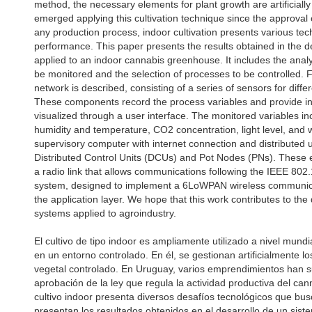
method, the necessary elements for plant growth are artificial
emerged applying this cultivation technique since the approval 
any production process, indoor cultivation presents various tec
performance. This paper presents the results obtained in the 
applied to an indoor cannabis greenhouse. It includes the analysi
be monitored and the selection of processes to be controlled. 
network is described, consisting of a series of sensors for differ
These components record the process variables and provide inf
visualized through a user interface. The monitored variables i
humidity and temperature, CO2 concentration, light level, and 
supervisory computer with internet connection and distributed un
Distributed Control Units (DCUs) and Pot Nodes (PNs). These
a radio link that allows communications following the IEEE 802
system, designed to implement a 6LoWPAN wireless communicat
the application layer. We hope that this work contributes to th
systems applied to agroindustry.
El cultivo de tipo indoor es ampliamente utilizado a nivel mund
en un entorno controlado. En él, se gestionan artificialmente l
vegetal controlado. En Uruguay, varios emprendimientos han su
aprobación de la ley que regula la actividad productiva del ca
cultivo indoor presenta diversos desafíos tecnológicos que bus
presentan los resultados obtenidos en el desarrollo de un sist