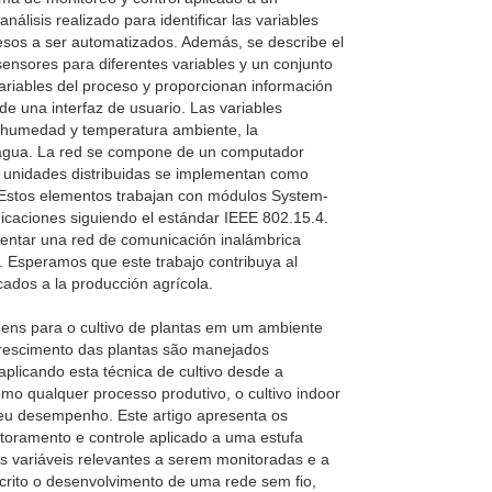
álisis realizado para identificar las variables
esos a ser automatizados. Además, se describe el
sensores para diferentes variables y un conjunto
variables del proceso y proporcionan información
e una interfaz de usuario. Las variables
a humedad y temperatura ambiente, la
el agua. La red se compone de un computador
as unidades distribuidas se implementan como
 Estos elementos trabajan con módulos System-
icaciones siguiendo el estándar IEEE 802.15.4.
mentar una red de comunicación inalámbrica
. Esperamos que este trabajo contribuya al
icados a la producción agrícola.
gens para o cultivo de plantas em um ambiente
crescimento das plantas são manejados
aplicando esta técnica de cultivo desde a
o qualquer processo produtivo, o cultivo indoor
seu desempenho. Este artigo apresenta os
toramento e controle aplicado a uma estufa
as variáveis ​​relevantes a serem monitoradas e a
crito o desenvolvimento de uma rede sem fio,