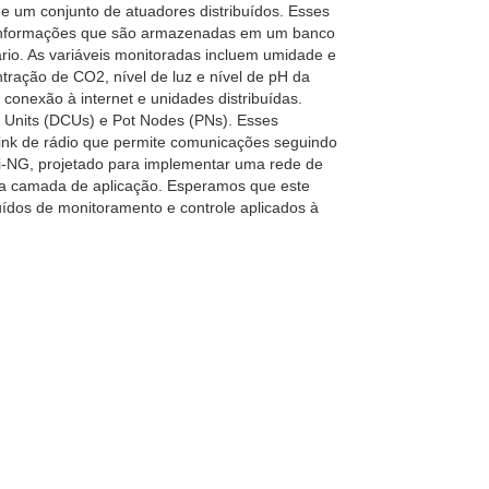
​e um conjunto de atuadores distribuídos. Esses
m informações que são armazenadas em um banco
io. As variáveis ​​monitoradas incluem umidade e
ração de CO2, nível de luz e nível de pH da
onexão à internet e unidades distribuídas.
ol Units (DCUs) e Pot Nodes (PNs). Esses
nk de rádio que permite comunicações seguindo
ki-NG, projetado para implementar uma rede de
na camada de aplicação. Esperamos que este
uídos de monitoramento e controle aplicados à