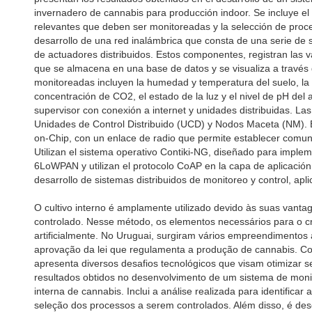
invernadero de cannabis para producción indoor. Se incluye el an
relevantes que deben ser monitoreadas y la selección de proc
desarrollo de una red inalámbrica que consta de una serie de 
de actuadores distribuidos. Estos componentes, registran las 
que se almacena en una base de datos y se visualiza a través d
monitoreadas incluyen la humedad y temperatura del suelo, l
concentración de CO2, el estado de la luz y el nivel de pH d
supervisor con conexión a internet y unidades distribuidas. L
Unidades de Control Distribuido (UCD) y Nodos Maceta (NM).
on-Chip, con un enlace de radio que permite establecer comun
Utilizan el sistema operativo Contiki-NG, diseñado para imple
6LoWPAN y utilizan el protocolo CoAP en la capa de aplicación
desarrollo de sistemas distribuidos de monitoreo y control, apl
O cultivo interno é amplamente utilizado devido às suas vanta
controlado. Nesse método, os elementos necessários para o 
artificialmente. No Uruguai, surgiram vários empreendimentos 
aprovação da lei que regulamenta a produção de cannabis. Com
apresenta diversos desafios tecnológicos que visam otimizar 
resultados obtidos no desenvolvimento de um sistema de moni
interna de cannabis. Inclui a análise realizada para identificar 
seleção dos processos a serem controlados. Além disso, é des