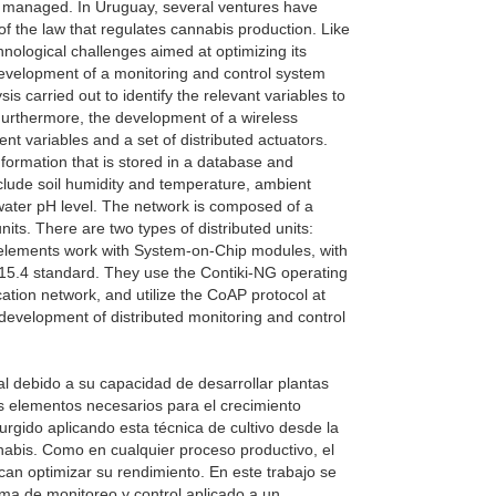
ly managed. In Uruguay, several ventures have
of the law that regulates cannabis production. Like
hnological challenges aimed at optimizing its
development of a monitoring and control system
s carried out to identify the relevant variables to
Furthermore, the development of a wireless
ent variables and a set of distributed actuators.
ormation that is stored in a database and
nclude soil humidity and temperature, ambient
water pH level. The network is composed of a
its. There are two types of distributed units:
 elements work with System-on-Chip modules, with
.15.4 standard. They use the Contiki-NG operating
ion network, and utilize the CoAP protocol at
e development of distributed monitoring and control
ial debido a su capacidad de desarrollar plantas
os elementos necesarios para el crecimiento
rgido aplicando esta técnica de cultivo desde la
nnabis. Como en cualquier proceso productivo, el
can optimizar su rendimiento. En este trabajo se
ema de monitoreo y control aplicado a un