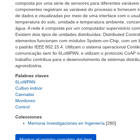
composta por uma série de sensores para diferentes variáveis ​
componentes registram as variáveis ​​do processo e fornece
de dados e visualizadas por meio de uma interface com o usuár
temperatura do solo, umidade e temperatura ambiente, concent
água. A rede é composta por um computador supervisório com c
Existem dois tipos de unidades distribuídas: Distributed Contr
elementos funcionam com módulos System-on-Chip, com um li
o padrão IEEE 802.15.4. Utilizam o sistema operacional Conti
comunicação sem fio 6LoWPAN, e utilizam o protocolo CoAP 
trabalho contribua para o desenvolvimento de sistemas distrib
agroindústria.
Palabras claves
6LoWPAN
Cultivo indoor
Cannabis
Monitoreo
Control
Colecciones
Memoria Investigaciones en Ingeniería
[280]
Mostrar el registro completo del ítem