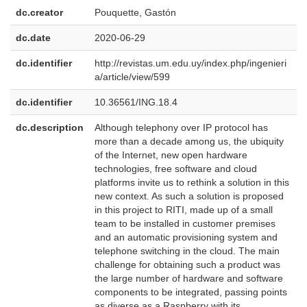
dc.creator
Pouquette, Gastón
dc.date
2020-06-29
dc.identifier
http://revistas.um.edu.uy/index.php/ingenieri
a/article/view/599
dc.identifier
10.36561/ING.18.4
dc.description
Although telephony over IP protocol has
e
more than a decade among us, the ubiquity
U
of the Internet, new open hardware
technologies, free software and cloud
platforms invite us to rethink a solution in this
new context. As such a solution is proposed
in this project to RITI, made up of a small
team to be installed in customer premises
and an automatic provisioning system and
telephone switching in the cloud. The main
challenge for obtaining such a product was
the large number of hardware and software
components to be integrated, passing points
as diverse as a Raspberry with its