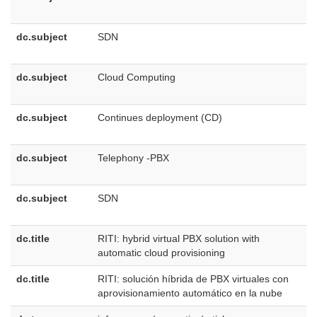
E
dc.subject
SDN
e
E
dc.subject
Cloud Computing
e
U
dc.subject
Continues deployment (CD)
e
U
dc.subject
Telephony -PBX
e
U
dc.subject
SDN
e
U
dc.title
RITI: hybrid virtual PBX solution with
e
automatic cloud provisioning
U
dc.title
RITI: solución híbrida de PBX virtuales con
e
aprovisionamiento automático en la nube
E