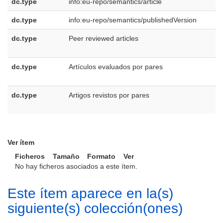
dc.type
info:eu-repo/semantics/article
dc.type
info:eu-repo/semantics/publishedVersion
dc.type
Peer reviewed articles
e
U
dc.type
Artículos evaluados por pares
e
E
dc.type
Artigos revistos por pares
p
B
Ver ítem
Ficheros
Tamaño
Formato
Ver
No hay ficheros asociados a este ítem.
Este ítem aparece en la(s)
siguiente(s) colección(ones)