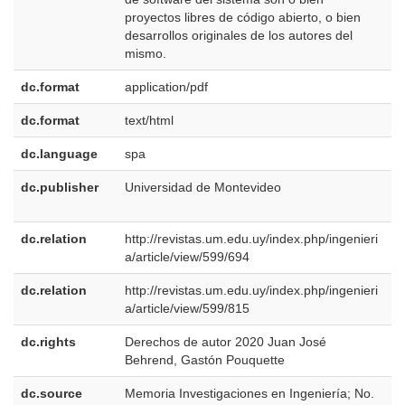
proyectos libres de código abierto, o bien
desarrollos originales de los autores del
mismo.
dc.format
application/pdf
dc.format
text/html
dc.language
spa
dc.publisher
Universidad de Montevideo
e
E
dc.relation
http://revistas.um.edu.uy/index.php/ingenieri
a/article/view/599/694
dc.relation
http://revistas.um.edu.uy/index.php/ingenieri
a/article/view/599/815
dc.rights
Derechos de autor 2020 Juan José
e
Behrend, Gastón Pouquette
E
dc.source
Memoria Investigaciones en Ingeniería; No.
e