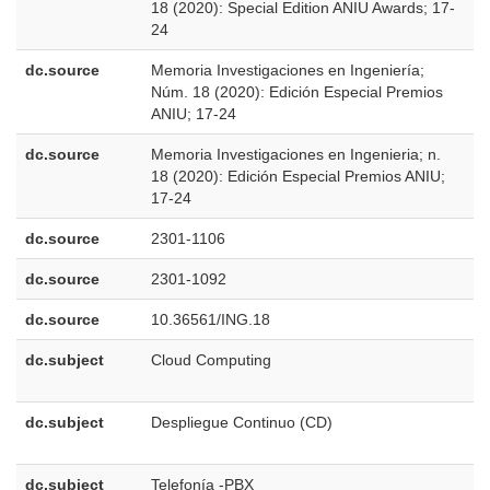
18 (2020): Special Edition ANIU Awards; 17-
U
24
dc.source
Memoria Investigaciones en Ingeniería;
e
Núm. 18 (2020): Edición Especial Premios
E
ANIU; 17-24
dc.source
Memoria Investigaciones en Ingenieria; n.
p
18 (2020): Edición Especial Premios ANIU;
B
17-24
dc.source
2301-1106
dc.source
2301-1092
dc.source
10.36561/ING.18
dc.subject
Cloud Computing
e
E
dc.subject
Despliegue Continuo (CD)
e
E
dc.subject
Telefonía -PBX
e