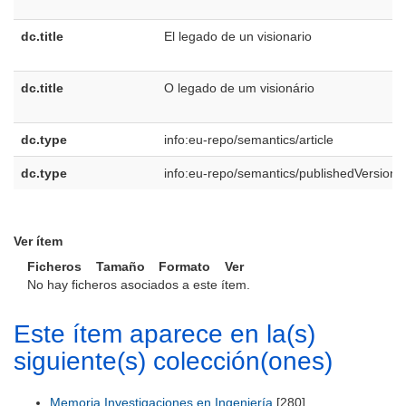
dc.title
El legado de un visionario
dc.title
O legado de um visionário
dc.type
info:eu-repo/semantics/article
dc.type
info:eu-repo/semantics/publishedVersion
Ver ítem
Ficheros
Tamaño
Formato
Ver
No hay ficheros asociados a este ítem.
Este ítem aparece en la(s)
siguiente(s) colección(ones)
Memoria Investigaciones en Ingeniería
[280]