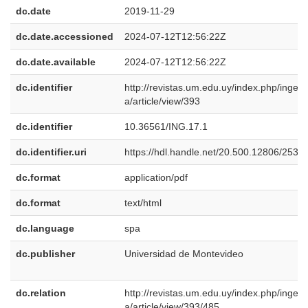
dc.date
2019-11-29
dc.date.accessioned
2024-07-12T12:56:22Z
dc.date.available
2024-07-12T12:56:22Z
dc.identifier
http://revistas.um.edu.uy/index.php/ingeni
a/article/view/393
dc.identifier
10.36561/ING.17.1
dc.identifier.uri
https://hdl.handle.net/20.500.12806/2533
dc.format
application/pdf
dc.format
text/html
dc.language
spa
dc.publisher
Universidad de Montevideo
dc.relation
http://revistas.um.edu.uy/index.php/ingeni
a/article/view/393/485