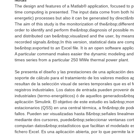
Notas
The design and features of a Matlab® application, focused to p
time computing is presented. The input data come from both his
energetic) processes but also it can be generated by direct&nbs
The aim of this study is the monitorization of the&nbsp;differen
order to identify and perform the&nbsp;diagnosis of possible ma
and distributed can be&nbsp;visualized and the user, by means 
recorded signals.&nbsp;In this version, statistical data are comp
be&nbsp;exported to an Excel file. It is an open software appli
A particular command makes easier the dynamic modeling and its
times series from a particular 250 MWe thermal power plant.
Se presenta el diseño y las prestaciones de una aplicación de
soporte de cálculo para el tratamiento de los valores medios
resultan de la selección visual de series temporales que es el
registros industriales. Los datos de entrada pueden provenir d
industriales (termo-energéticos) ó de aquellos generados&nbsp
aplicación Simulink. El objetivo de este estudio es la&nbsp;mon
estacionarios (QSS) en una central térmica, a fin&nbsp;de poder 
fallos. Pueden ser visualizadas hasta 8&nbsp;señales linealmen
mediante dos cursores, puede&nbsp;seleccionar ventanas cort
computan datos&nbsp;estadísticos que facilitan el modelado es
fichero Excel. Es una aplicación abierta, por lo que permite l