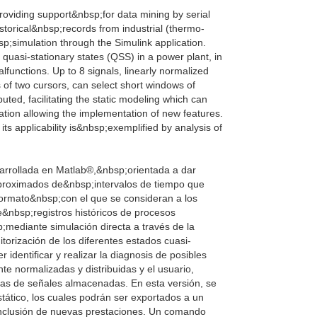
roviding support&nbsp;for data mining by serial
torical&nbsp;records from industrial (thermo-
p;simulation through the Simulink application.
t quasi-stationary states (QSS) in a power plant, in
lfunctions. Up to 8 signals, linearly normalized
of two cursors, can select short windows of
uted, facilitating the static modeling which can
cation allowing the implementation of new features.
 applicability is&nbsp;exemplified by analysis of
sarrollada en Matlab®,&nbsp;orientada a dar
 aproximados de&nbsp;intervalos de tiempo que
 formato&nbsp;con el que se consideran a los
e&nbsp;registros históricos de procesos
;mediante simulación directa a través de la
itorización de los diferentes estados cuasi-
identificar y realizar la diagnosis de posibles
te normalizadas y distribuidas y el usuario,
as de señales almacenadas. En esta versión, se
tático, los cuales podrán ser exportados a un
a inclusión de nuevas prestaciones. Un comando