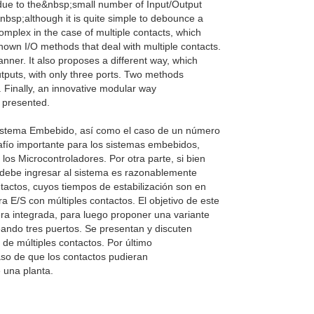
due to the&nbsp;small number of Input/Output
nbsp;although it is quite simple to debounce a
plex in the case of multiple contacts, which
own I/O methods that deal with multiple contacts.
nner. It also proposes a different way, which
tputs, with only three ports. Two methods
 Finally, an innovative modular way
s presented.
 Sistema Embebido, así como el caso de un número
safío importante para los sistemas embebidos,
los Microcontroladores. Por otra parte, si bien
 debe ingresar al sistema es razonablemente
tactos, cuyos tiempos de estabilización son en
a E/S con múltiples contactos. El objetivo de este
era integrada, para luego proponer una variante
ando tres puertos. Se presentan y discuten
de múltiples contactos. Por último
o de que los contactos pudieran
e una planta.