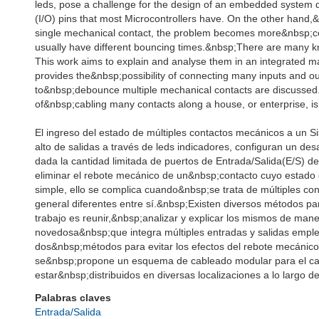
leds, pose a challenge for the design of an embedded system 
(I/O) pins that most Microcontrollers have. On the other hand,&
single mechanical contact, the problem becomes more&nbsp;com
usually have different bouncing times.&nbsp;There are many kn
This work aims to explain and analyse them in an integrated ma
provides the&nbsp;possibility of connecting many inputs and ou
to&nbsp;debounce multiple mechanical contacts are discussed.
of&nbsp;cabling many contacts along a house, or enterprise, i
El ingreso del estado de múltiples contactos mecánicos a un
alto de salidas a través de leds indicadores, configuran un de
dada la cantidad limitada de puertos de Entrada/Salida(E/S) de 
eliminar el rebote mecánico de un&nbsp;contacto cuyo estado
simple, ello se complica cuando&nbsp;se trata de múltiples con
general diferentes entre sí.&nbsp;Existen diversos métodos par
trabajo es reunir,&nbsp;analizar y explicar los mismos de man
novedosa&nbsp;que integra múltiples entradas y salidas emple
dos&nbsp;métodos para evitar los efectos del rebote mecánico 
se&nbsp;propone un esquema de cableado modular para el cas
estar&nbsp;distribuidos en diversas localizaciones a lo largo d
Palabras claves
Entrada/Salida