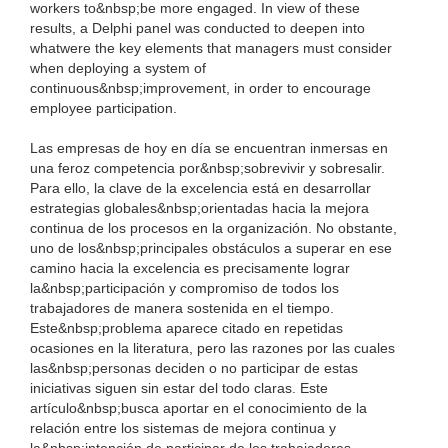
workers to&nbsp;be more engaged. In view of these
results, a Delphi panel was conducted to deepen into
whatwere the key elements that managers must consider
when deploying a system of
continuous&nbsp;improvement, in order to encourage
employee participation.
Las empresas de hoy en día se encuentran inmersas en
una feroz competencia por&nbsp;sobrevivir y sobresalir.
Para ello, la clave de la excelencia está en desarrollar
estrategias globales&nbsp;orientadas hacia la mejora
continua de los procesos en la organización. No obstante,
uno de los&nbsp;principales obstáculos a superar en ese
camino hacia la excelencia es precisamente lograr
la&nbsp;participación y compromiso de todos los
trabajadores de manera sostenida en el tiempo.
Este&nbsp;problema aparece citado en repetidas
ocasiones en la literatura, pero las razones por las cuales
las&nbsp;personas deciden o no participar de estas
iniciativas siguen sin estar del todo claras. Este
artículo&nbsp;busca aportar en el conocimiento de la
relación entre los sistemas de mejora continua y