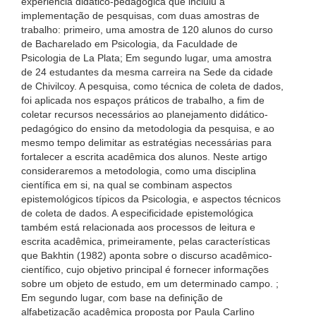
experiência didático-pedagógica que incluiu a
implementação de pesquisas, com duas amostras de
trabalho: primeiro, uma amostra de 120 alunos do curso
de Bacharelado em Psicologia, da Faculdade de
Psicologia de La Plata; Em segundo lugar, uma amostra
de 24 estudantes da mesma carreira na Sede da cidade
de Chivilcoy. A pesquisa, como técnica de coleta de dados,
foi aplicada nos espaços práticos de trabalho, a fim de
coletar recursos necessários ao planejamento didático-
pedagógico do ensino da metodologia da pesquisa, e ao
mesmo tempo delimitar as estratégias necessárias para
fortalecer a escrita acadêmica dos alunos. Neste artigo
consideraremos a metodologia, como uma disciplina
científica em si, na qual se combinam aspectos
epistemológicos típicos da Psicologia, e aspectos técnicos
de coleta de dados. A especificidade epistemológica
também está relacionada aos processos de leitura e
escrita acadêmica, primeiramente, pelas características
que Bakhtin (1982) aponta sobre o discurso acadêmico-
científico, cujo objetivo principal é fornecer informações
sobre um objeto de estudo, em um determinado campo. ;
Em segundo lugar, com base na definição de
alfabetização acadêmica proposta por Paula Carlino