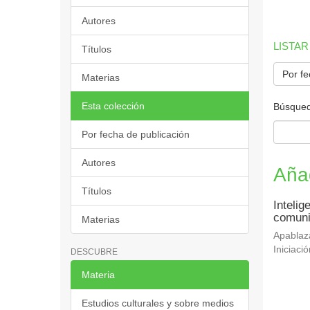
Autores
LISTAR
Títulos
Por fe
Materias
Esta colección
Búsqued
Por fecha de publicación
Autores
Aña
Títulos
Intelig
comuni
Materias
Apablaza
Iniciació
DESCUBRE
Materia
Estudios culturales y sobre medios