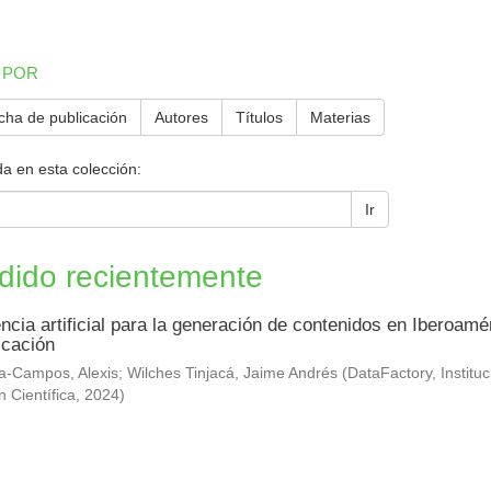
 POR
cha de publicación
Autores
Títulos
Materias
a en esta colección:
Ir
dido recientemente
encia artificial para la generación de contenidos en Iberoam
cación
-Campos, Alexis; Wilches Tinjacá, Jaime Andrés
(
DataFactory, Institu
n Científica
,
2024
)