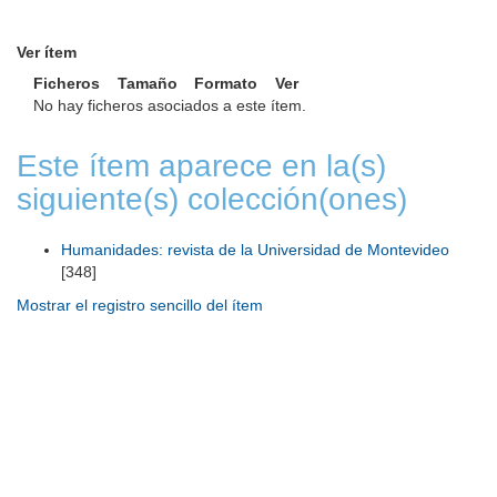
Ver ítem
Ficheros
Tamaño
Formato
Ver
No hay ficheros asociados a este ítem.
Este ítem aparece en la(s)
siguiente(s) colección(ones)
Humanidades: revista de la Universidad de Montevideo
[348]
Mostrar el registro sencillo del ítem
Universidad de Montevideo
|
Biblioteca
Prudencio de Pena 2544 | (598) 2 707 44 61 |
biblioteca@um.edu.uy
© 2021 Universidad de Montevideo