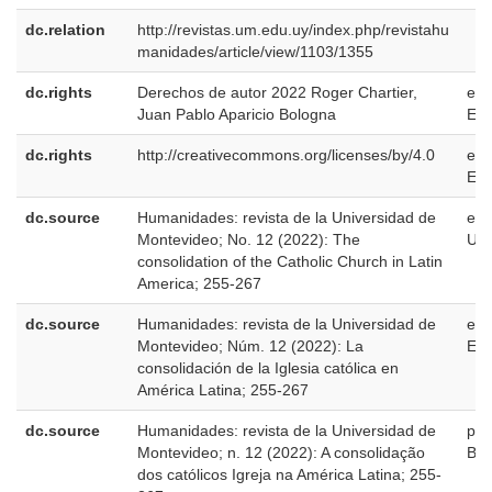
dc.relation
http://revistas.um.edu.uy/index.php/revistahu
manidades/article/view/1103/1355
dc.rights
Derechos de autor 2022 Roger Chartier,
es-
Juan Pablo Aparicio Bologna
ES
dc.rights
http://creativecommons.org/licenses/by/4.0
es-
ES
dc.source
Humanidades: revista de la Universidad de
en-
Montevideo; No. 12 (2022): The
US
consolidation of the Catholic Church in Latin
America; 255-267
dc.source
Humanidades: revista de la Universidad de
es-
Montevideo; Núm. 12 (2022): La
ES
consolidación de la Iglesia católica en
América Latina; 255-267
dc.source
Humanidades: revista de la Universidad de
pt-
Montevideo; n. 12 (2022): A consolidação
BR
dos católicos Igreja na América Latina; 255-