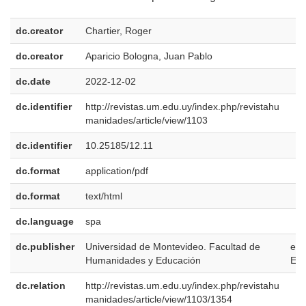
dc.creator
Chartier, Roger
dc.creator
Aparicio Bologna, Juan Pablo
dc.date
2022-12-02
dc.identifier
http://revistas.um.edu.uy/index.php/revistahu
manidades/article/view/1103
dc.identifier
10.25185/12.11
dc.format
application/pdf
dc.format
text/html
dc.language
spa
dc.publisher
Universidad de Montevideo. Facultad de
es-
Humanidades y Educación
ES
dc.relation
http://revistas.um.edu.uy/index.php/revistahu
manidades/article/view/1103/1354