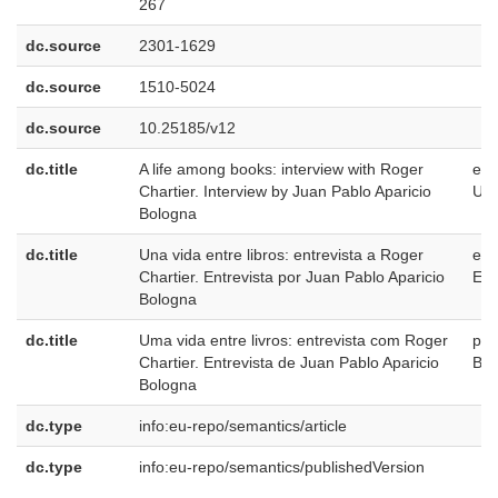
267
dc.source
2301-1629
dc.source
1510-5024
dc.source
10.25185/v12
dc.title
A life among books: interview with Roger
en-
Chartier. Interview by Juan Pablo Aparicio
US
Bologna
dc.title
Una vida entre libros: entrevista a Roger
es-
Chartier. Entrevista por Juan Pablo Aparicio
ES
Bologna
dc.title
Uma vida entre livros: entrevista com Roger
pt-
Chartier. Entrevista de Juan Pablo Aparicio
BR
Bologna
dc.type
info:eu-repo/semantics/article
dc.type
info:eu-repo/semantics/publishedVersion